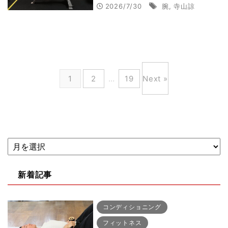
とは？普段実践する【腕ト
2026/7/30
腕
,
寺山諒
レ】全種目を徹底解説！
1
2
…
19
Next »
新着記事
コンディショニング
フィットネス