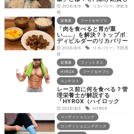
た鶏レバー活用法
2026/8/6
リカバリー
,
伊吹主
税
栄養素
フード＆サプリ
「肉を食べると胃が重
い……」を解決？トップボ
ディビルダーのリカバリー
飯を専門家がロジカル解説
2026/8/6
リカバリー
,
下田亮
良
栄養素
フィットネス
HYROX
フード＆サプリ
コンテスト
レース前に何を食べる？管
理栄養士が解説する
「HYROX（ハイロック
ス） レース前の栄養補
2026/8/5
HYROX
給」
コンディショニング
コンディショニンググッズ