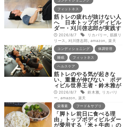
コンディショニング
フィットネス
筋トレの疲れが抜けない人
へ 日本トップボディビル
ダー・刈川啓志郎が実践す
る「回復習慣」
2026/8/7
リカバリー
,
筋膜リ
リース
,
刈川啓志郎
,
amazon
,
楽天
コンディショニング
体調管理
睡眠
フィットネス
ヘルスケア
筋トレのやる気が起きな
い、重量が伸びない ボデ
ィビル世界王者・鈴木雅が
教える食事・睡眠・呼吸の
2026/8/7
鈴木雅
,
リカバリ
整え方
ー
,
amazon
,
楽天
栄養素
フード＆サプリ
「脚トレ前日に食べる理
由」トップボディビルダー
が愛用する「米＋牛肉」の