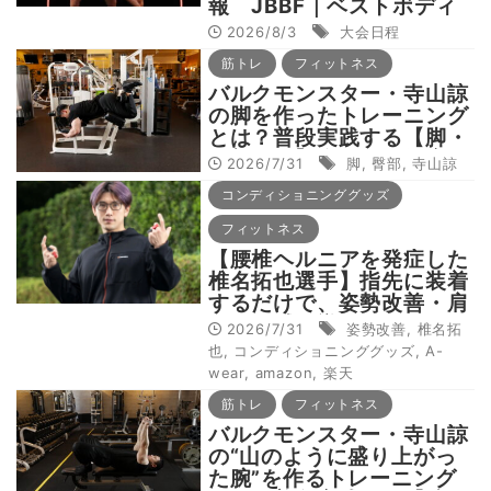
報 JBBF｜ベストボディ
ジャパン｜サマスタ｜マッ
2026/8/3
大会日程
スルゲート
筋トレ
フィットネス
バルクモンスター・寺山諒
の脚を作ったトレーニング
とは？普段実践する【脚・
殿部トレ】全種目を徹底解
2026/7/31
脚
,
臀部
,
寺山諒
説！
コンディショニンググッズ
フィットネス
【腰椎ヘルニアを発症した
椎名拓也選手】指先に装着
するだけで、姿勢改善・肩
こり軽減へ導いてくれる、
2026/7/31
姿勢改善
,
椎名拓
コンディショニングツー
也
,
コンディショニンググッズ
,
A-
ル“A-wear（エーウェ
wear
,
amazon
,
楽天
ア）”とは？
筋トレ
フィットネス
バルクモンスター・寺山諒
の“山のように盛り上がっ
た腕”を作るトレーニング