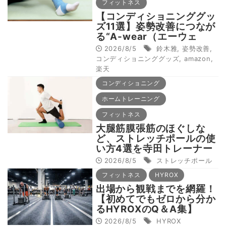
フィットネス
【コンディショニンググッ
ズ11選】姿勢改善につなが
る“A-wear（エーウェ
ア）”など、ボディビル元
2026/8/5
鈴木雅
,
姿勢改善
,
世界王者・鈴木雅選手が解
コンディショニンググッズ
,
amazon
,
説
楽天
コンディショニング
ホームトレーニング
フィットネス
大腿筋膜張筋のほぐしな
ど、ストレッチポールの使
い方4選を寺田トレーナー
が伝授【ストレッチポール
2026/8/5
ストレッチポール
入門《実践編❷》】
フィットネス
HYROX
出場から観戦までを網羅！
【初めてでもゼロから分か
るHYROXのQ＆A集】
JAPANオペレーションマ
2026/8/5
HYROX