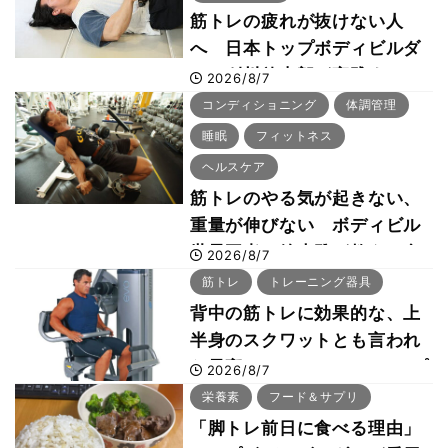
筋トレの疲れが抜けない人
へ 日本トップボディビルダ
ー・刈川啓志郎が実践する
2026/8/7
「回復習慣」
コンディショニング
体調管理
睡眠
フィットネス
ヘルスケア
筋トレのやる気が起きない、
重量が伸びない ボディビル
世界王者・鈴木雅が教える食
2026/8/7
事・睡眠・呼吸の整え方
筋トレ
トレーニング器具
背中の筋トレに効果的な、上
半身のスクワットとも言われ
た最高マシン“ノーチラス・プ
2026/8/7
ルオーバーマシン”とは？
栄養素
フード＆サプリ
「脚トレ前日に食べる理由」