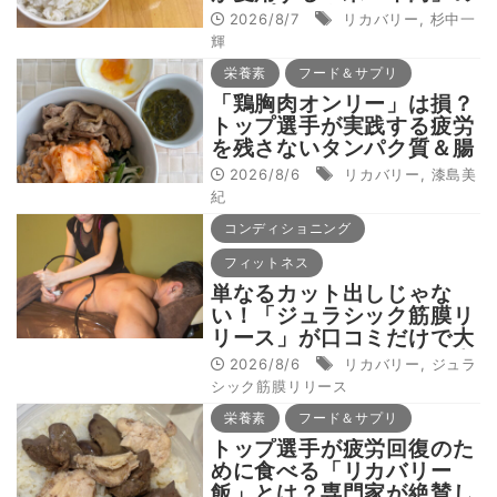
シンプル回復メシとは？
2026/8/7
リカバリー
,
杉中一
輝
栄養素
フード＆サプリ
「鶏胸肉オンリー」は損？
トップ選手が実践する疲労
を残さないタンパク質＆腸
活コンボ
2026/8/6
リカバリー
,
漆島美
紀
コンディショニング
フィットネス
単なるカット出しじゃな
い！「ジュラシック筋膜リ
リース」が口コミだけで大
ヒットした納得の理由 木
2026/8/6
リカバリー
,
ジュラ
澤大祐が解説
シック筋膜リリース
栄養素
フード＆サプリ
トップ選手が疲労回復のた
めに食べる「リカバリー
飯」とは？専門家が絶賛し