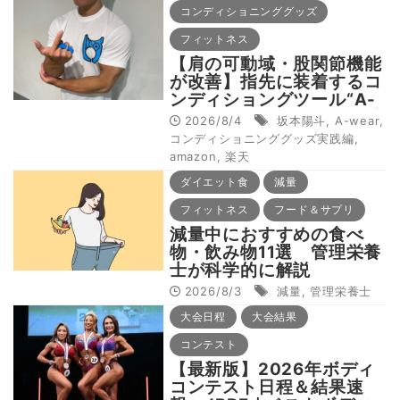
穴❽】
コンディショニンググッズ
フィットネス
【肩の可動域・股関節機能
が改善】指先に装着するコ
ンディショングツール“A-
wear（エーウェア）”を坂
2026/8/4
坂本陽斗
,
A-wear
,
本陽斗選手が解説
コンディショニンググッズ実践編
,
amazon
,
楽天
ダイエット食
減量
フィットネス
フード＆サプリ
減量中におすすめの食べ
物・飲み物11選 管理栄養
士が科学的に解説
2026/8/3
減量
,
管理栄養士
大会日程
大会結果
コンテスト
【最新版】2026年ボディ
コンテスト日程＆結果速