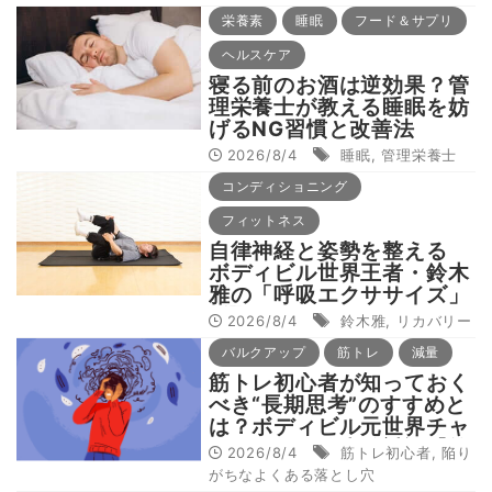
ネージャー・スティーブ・
栄養素
睡眠
フード＆サプリ
コルベット氏が回答！
ヘルスケア
寝る前のお酒は逆効果？管
理栄養士が教える睡眠を妨
げるNG習慣と改善法
2026/8/4
睡眠
,
管理栄養士
コンディショニング
フィットネス
自律神経と姿勢を整える
ボディビル世界王者・鈴木
雅の「呼吸エクササイズ」
8選
2026/8/4
鈴木雅
,
リカバリー
バルクアップ
筋トレ
減量
筋トレ初心者が知っておく
べき“長期思考”のすすめと
は？ボディビル元世界チャ
ンピオン・鈴木雅対談【筋
2026/8/4
筋トレ初心者
,
陥り
トレ初心者よくある落とし
がちなよくある落とし穴