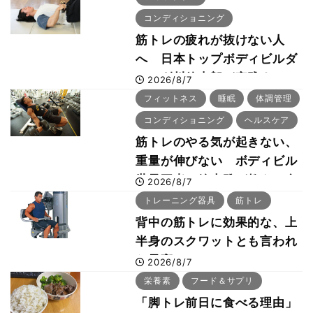
コンディショニング
筋トレの疲れが抜けない人
へ 日本トップボディビルダ
ー・刈川啓志郎が実践する
2026/8/7
「回復習慣」
フィットネス
睡眠
体調管理
コンディショニング
ヘルスケア
筋トレのやる気が起きない、
重量が伸びない ボディビル
世界王者・鈴木雅が教える食
2026/8/7
事・睡眠・呼吸の整え方
トレーニング器具
筋トレ
背中の筋トレに効果的な、上
半身のスクワットとも言われ
た最高マシン“ノーチラス・
2026/8/7
プルオーバーマシン”とは？
栄養素
フード＆サプリ
「脚トレ前日に食べる理由」