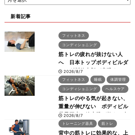
新着記事
フィットネス
コンディショニング
筋トレの疲れが抜けない人
へ 日本トップボディビルダ
ー・刈川啓志郎が実践する
2026/8/7
「回復習慣」
フィットネス
睡眠
体調管理
コンディショニング
ヘルスケア
筋トレのやる気が起きない、
重量が伸びない ボディビル
世界王者・鈴木雅が教える食
2026/8/7
事・睡眠・呼吸の整え方
トレーニング器具
筋トレ
背中の筋トレに効果的な、上