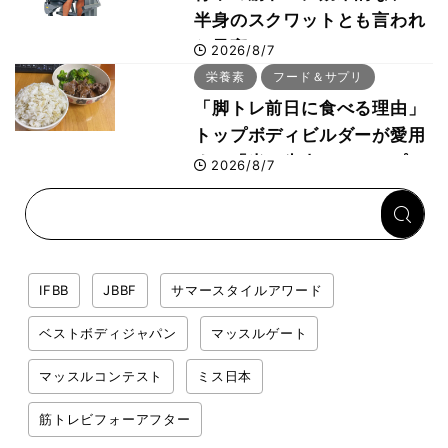
半身のスクワットとも言われ
た最高マシン“ノーチラス・
2026/8/7
プルオーバーマシン”とは？
栄養素
フード＆サプリ
「脚トレ前日に食べる理由」
トップボディビルダーが愛用
する「米＋牛肉」のシンプル
2026/8/7
回復メシとは？
IFBB
JBBF
サマースタイルアワード
ベストボディジャパン
マッスルゲート
マッスルコンテスト
ミス日本
筋トレビフォーアフター