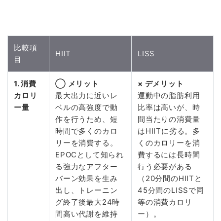
比較項
HIIT
LISS
目
1. 消費
◯ メリット
× デメリット
カロリ
最大出力に近いレ
運動中の脂肪利用
ー量
ベルの高強度で動
比率は高いが、時
作を行うため、短
間当たりの消費量
時間で多くのカロ
はHIITに劣る。多
リーを消費する。
くのカロリーを消
EPOCとして知られ
費するには長時間
る強力なアフター
行う必要がある
バーン効果を生み
（20分間のHIITと
出し、トレーニン
45分間のLISSで同
グ終了後最大24時
等の消費カロリ
間高い代謝を維持
ー）。