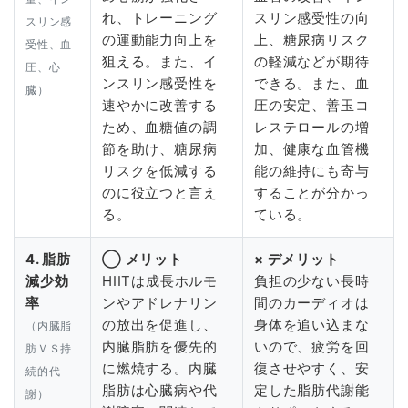
れ、トレーニング
スリン感受性の向
スリン感
の運動能力向上を
上、糖尿病リスク
受性、血
狙える。また、イ
の軽減などが期待
圧、心
ンスリン感受性を
できる。また、血
臓）
速やかに改善する
圧の安定、善玉コ
ため、血糖値の調
レステロールの増
節を助け、糖尿病
加、健康な血管機
リスクを低減する
能の維持にも寄与
のに役立つと言え
することが分かっ
る。
ている。
4. 脂肪
◯ メリット
× デメリット
減少効
HIITは成長ホルモ
負担の少ない長時
率
ンやアドレナリン
間のカーディオは
の放出を促進し、
身体を追い込まな
（内臓脂
内臓脂肪を優先的
いので、疲労を回
肪ＶＳ持
に燃焼する。内臓
復させやすく、安
続的代
脂肪は心臓病や代
定した脂肪代謝能
謝）