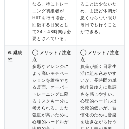
なる。特にトレー
ることは少ないた
ニング初級者が
め、よほど体調が
HIITを行う場合、
悪くならない限り
回復する目安とし
毎日でも行うこと
て24～48時間は必
ができる。
要とされている。
6. 継続
◯ メリット / 注意
◯ メリット / 注意
性
点
点
多彩なアレンジに
負荷が低く日常生
より高いモチベー
活に組み込みやす
ションを維持でき
いが、長時間の単
る反面、オーバー
純作業ゆえに単調
トレーニングに陥
さを感じやすい。
るリスクも十分に
心理的ハードルは
考えられる。また
比較的低いが、習
強度が高いために
慣化のために音楽
心理的ハードルが
を聴きながら行う
比較的高い。
など工夫が必要