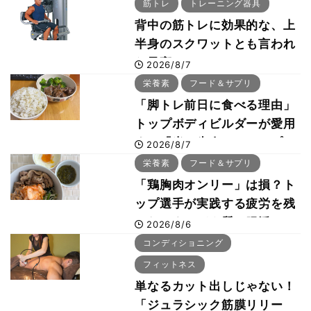
筋トレ
トレーニング器具
背中の筋トレに効果的な、上
半身のスクワットとも言われ
た最高マシン“ノーチラス・
2026/8/7
プルオーバーマシン”とは？
栄養素
フード＆サプリ
「脚トレ前日に食べる理由」
トップボディビルダーが愛用
する「米＋牛肉」のシンプル
2026/8/7
回復メシとは？
栄養素
フード＆サプリ
「鶏胸肉オンリー」は損？ト
ップ選手が実践する疲労を残
さないタンパク質＆腸活コン
2026/8/6
ボ
コンディショニング
フィットネス
単なるカット出しじゃない！
「ジュラシック筋膜リリー