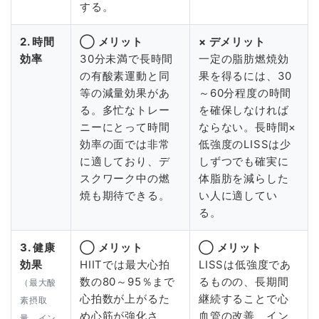
する。
2. 時間
◯ メリット
× デメリット
効率
30分未満で長時間
一定の脂肪燃焼効
の有酸素運動と同
果を得るには、30
等の減量効果があ
～60分程度の時間
る。多忙なトレー
を確保しなければ
ニーにとって時間
ならない。長時間×
効率の面では非常
低強度のLISSは少
に適しており、デ
しずつでも確実に
スクワーク中の燃
体脂肪を減らした
焼も期待できる。
い人に適してい
る。
3. 健康
◯ メリット
◯ メリット
効果
HIITでは最大心拍
LISSは低強度であ
数の80～95％まで
るものの、長期間
（最大酸
心拍数が上がるた
継続することで心
素摂取
め心筋が強化さ
血管の改善、イン
量、イン