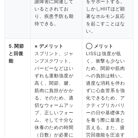
謝障害に関連して
をサポートする。
いるとされてお
しかしHIITほど顕
り、疾患予防も期
著なホルモン反応
待できる。
を起こすことはな
い。
5. 関節
× デメリット
◯ メリット
と回復
スプリント、ジャ
LISSは強度が低
能
ンプスクワット、
く、衝撃も少ない
バーピーなどはい
ため、関節や筋肉
ずれも運動強度が
への負担は軽い。
高く、関節、腱、
過度な消耗を伴わ
筋肉に負担がかか
ずに心血管系を強
る。そのため、適
化できるため、ア
切なウォームアッ
クティブリカバリ
プ、正しいフォー
ーの日や基礎体力
ム、そして十分な
を養う際に最適と
休養のための時間
言える。また、疲
（日数）が必要に
労回復能を圧迫す