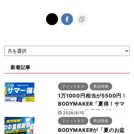
新着記事
フィットネス
商品情報
1万1000円相当が5500円！
BODYMAKER「夏得！サマ
ー福袋」を数量限定販売 次
2026/8/10
回使える1000円OFFクーポ
フィットネス
商品情報
ンも
BODYMAKERが「夏のお盆