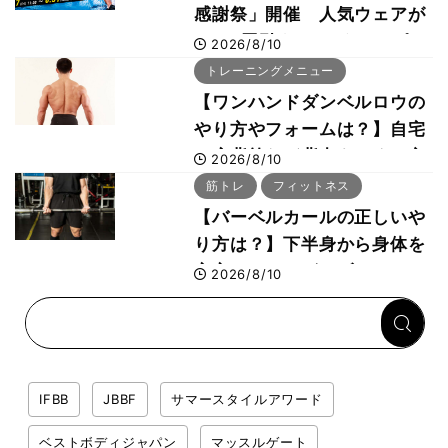
感謝祭」開催 人気ウェアが
1000円引き、UVクールポン
2026/8/10
チョは半額の990円に
トレーニングメニュー
【ワンハンドダンベルロウの
やり方やフォームは？】自宅
で広背筋など背中をつくる方
2026/8/10
法をボディビル世界王者・鈴
筋トレ
フィットネス
木雅選手が解説
【バーベルカールの正しいや
り方は？】下半身から身体を
安定させるのがカギ！
2026/8/10
IFBB
JBBF
サマースタイルアワード
ベストボディジャパン
マッスルゲート