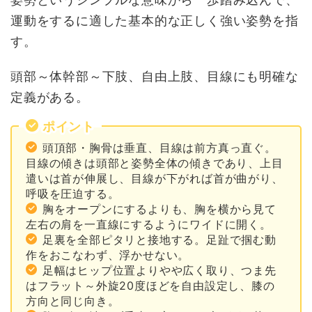
運動をするに適した基本的な正しく強い姿勢を指
す。
頭部～体幹部～下肢、自由上肢、目線にも明確な
定義がある。
ポイント
頭頂部・胸骨は垂直、目線は前方真っ直ぐ。
目線の傾きは頭部と姿勢全体の傾きであり、上目
遣いは首が伸展し、目線が下がれば首が曲がり、
呼吸を圧迫する。
胸をオープンにするよりも、胸を横から見て
左右の肩を一直線にするようにワイドに開く。
足裏を全部ピタリと接地する。足趾で掴む動
作をおこなわず、浮かせない。
足幅はヒップ位置よりやや広く取り、つま先
はフラット～外旋20度ほどを自由設定し、膝の
方向と同じ向き。