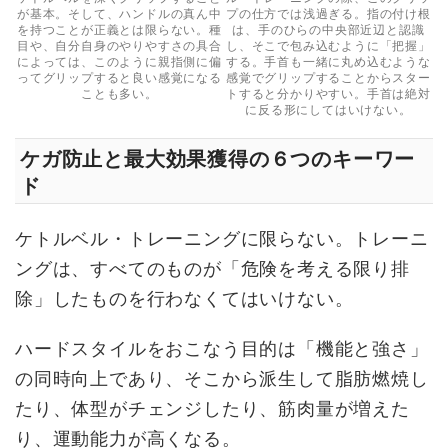
が基本。そして、ハンドルの真ん中
プの仕方では浅過ぎる。指の付け根
を持つことが正義とは限らない。種
は、手のひらの中央部近辺と認識
目や、自分自身のやりやすさの具合
し、そこで包み込むように「把握」
によっては、このように親指側に偏
する。手首も一緒に丸め込むような
ってグリップすると良い感覚になる
感覚でグリップすることからスター
ことも多い。
トすると分かりやすい。手首は絶対
に反る形にしてはいけない。
ケガ防止と最大効果獲得の６つのキーワー
ド
ケトルベル・トレーニングに限らない。トレーニ
ングは、すべてのものが「危険を考える限り排
除」したものを行わなくてはいけない。
ハードスタイルをおこなう目的は「機能と強さ」
の同時向上であり、そこから派生して脂肪燃焼し
たり、体型がチェンジしたり、筋肉量が増えた
り、運動能力が高くなる。