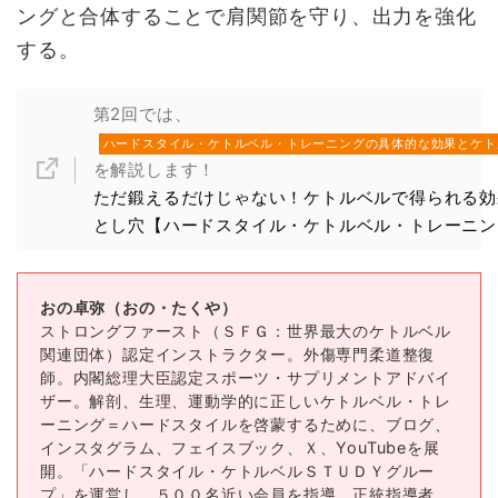
ングと合体することで肩関節を守り、出力を強化
する。
第2回では、
ハードスタイル・ケトルベル・トレーニングの具体的な効果とケ
を解説します！
ただ鍛えるだけじゃない！ケトルベルで得られる効
とし穴【ハードスタイル・ケトルベル・トレーニン
おの卓弥（おの・たくや）
ストロングファースト（ＳＦＧ：世界最大のケトルベル
関連団体）認定インストラクター。外傷専門柔道整復
師。内閣総理大臣認定スポーツ・サプリメントアドバイ
ザー。解剖、生理、運動学的に正しいケトルベル・トレ
ーニング＝ハードスタイルを啓蒙するために、ブログ、
インスタグラム、フェイスブック、Ｘ、YouTubeを展
開。「ハードスタイル・ケトルベルＳＴＵＤＹグルー
プ」を運営し、５００名近い会員を指導。正統指導者、