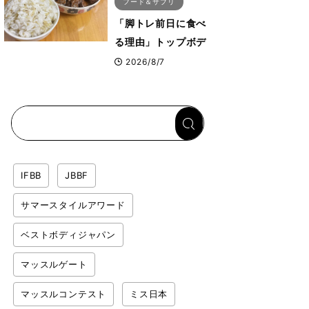
フード＆サプリ
「脚トレ前日に食べ
る理由」トップボデ
ィビルダーが愛用す
2026/8/7
る「米＋牛肉」のシ
ンプル回復メシと
は？
IFBB
JBBF
サマースタイルアワード
ベストボディジャパン
マッスルゲート
マッスルコンテスト
ミス日本