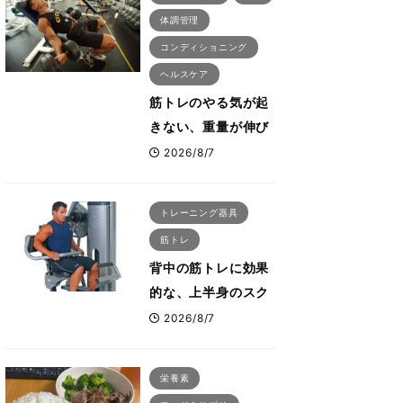
体調管理
コンディショニング
ヘルスケア
筋トレのやる気が起
きない、重量が伸び
ない ボディビル世
2026/8/7
界王者・鈴木雅が教
える食事・睡眠・呼
トレーニング器具
吸の整え方
筋トレ
背中の筋トレに効果
的な、上半身のスク
ワットとも言われた
2026/8/7
最高マシン“ノーチラ
ス・プルオーバーマ
栄養素
シン”とは？