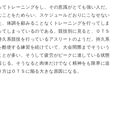
ってトレーニングをし、その意識がとても強い人だ。
むことをためらい、スケジュールどおりにこなせない
た、体調を顧みることなくトレーニングを行ってしま
ってしまっているのである。競技別に見ると、ＯＴＳ
持久系競技を行っているアスリートのようだ。持久系
を酷使する練習を続けていて、大会間際までそういう
ことが多い。そうして疲労がピークに達している状態
投じる。そうなると肉体だけでなく精神をも限界に追
り方はＯＴＳに陥る大きな原因になる。