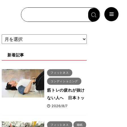
新着記事
フィットネス
コンディショニング
筋トレの疲れが抜け
ない人へ 日本トッ
プボディビルダー・
2026/8/7
刈川啓志郎が実践す
る「回復習慣」
フィットネス
睡眠