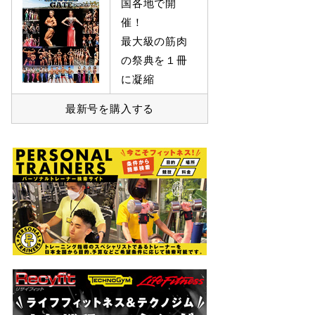
国各地で開
催！
最大級の筋肉
の祭典を１冊
に凝縮
最新号を購入する