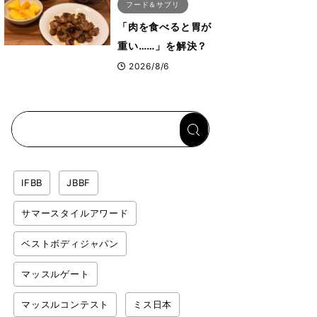
フード＆サプリ
「肉を食べると胃が
重い……」を解決？
トップボディビルダ
2026/8/6
ーのリカバリー飯を
専門家がロジカル解
説
IFBB
JBBF
サマースタイルアワード
ベストボディジャパン
マッスルゲート
マッスルコンテスト
ミス日本