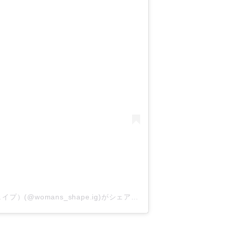
Woman'sSHAPE（ウーマンズシェイプ）(@womans_shape.ig)がシェアした投稿