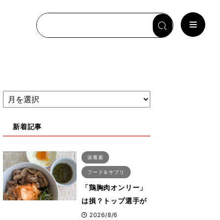
新着記事
栄養素
フード＆サプリ
「鶏胸肉オンリー」
は損？トップ選手が
実践する疲労を残さ
2026/8/6