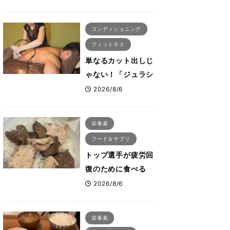
ないタンパク質＆腸
活コンボ
コンディショニング
フィットネス
単なるカット出しじ
ゃない！「ジュラシ
ック筋膜リリース」
2026/8/6
が口コミだけで大ヒ
ットした納得の理
栄養素
由 木澤大祐が解説
フード＆サプリ
トップ選手が疲労回
復のために食べる
「リカバリー飯」と
2026/8/6
は？専門家が絶賛し
た鶏レバー活用法
栄養素