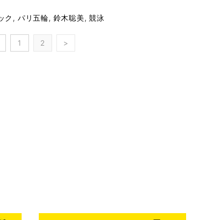
ック
,
パリ五輪
,
鈴木聡美
,
競泳
1
2
>