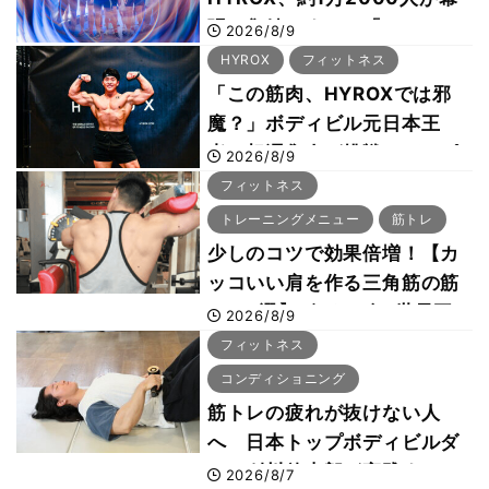
張に集結 すでに「2028、
2026/8/9
29年の大会も準備」
HYROX
フィットネス
「この筋肉、HYROXでは邪
魔？」ボディビル元日本王
者・相澤隼人が挑戦 バーピ
2026/8/9
ーでは驚異の種目2位
フィットネス
トレーニングメニュー
筋トレ
少しのコツで効果倍増！【カ
ッコいい肩を作る三角筋の筋
トレ6選】ボディビル世界王
2026/8/9
者が解説！
フィットネス
コンディショニング
筋トレの疲れが抜けない人
へ 日本トップボディビルダ
ー・刈川啓志郎が実践する
2026/8/7