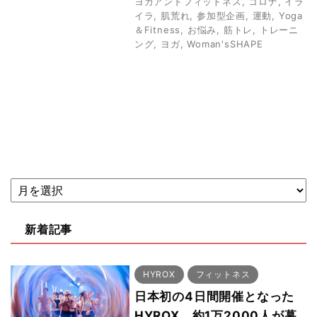
ヨガアンドフィットネス
,
コロナ
,
イラ
イラ
,
肌荒れ
,
参加型企画
,
運動
,
Yoga
＆Fitness
,
お悩み
,
筋トレ
,
トレーニ
ング
,
ヨガ
,
Woman'sSHAPE
新着記事
HYROX
フィットネス
日本初の4日間開催となった
HYROX、約1万2000人が幕