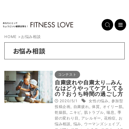
HOME
>
お悩み相談
お悩み相談
コンテスト
自粛疲れや自粛太り…みん
なはどうやってケアしてる
の？おうち時間の過ごし方
教えて！【参加型投稿企
2020/5/1
女性の悩み
,
参加型
画】
投稿企画
,
自粛疲れ
,
体質
,
オイリー肌
,
乾燥肌
,
ニキビ
,
肌トラブル
,
喘息
,
季
節の変わり目
,
アレルギー
,
花粉症
,
お
悩み相談
,
悩み
,
ウーマンズシェイプ
,