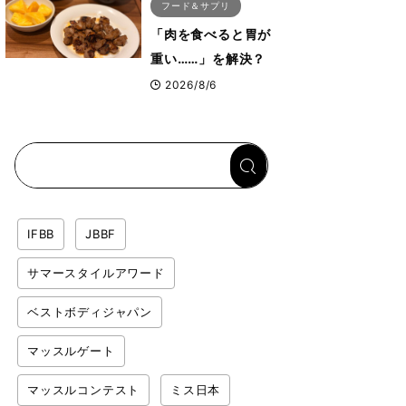
フード＆サプリ
「肉を食べると胃が
重い……」を解決？
トップボディビルダ
2026/8/6
ーのリカバリー飯を
専門家がロジカル解
説
IFBB
JBBF
サマースタイルアワード
ベストボディジャパン
マッスルゲート
マッスルコンテスト
ミス日本