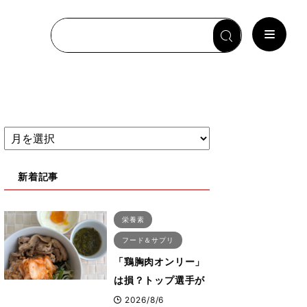
新着記事
栄養素
フード＆サプリ
「鶏胸肉オンリー」
は損？トップ選手が
実践する疲労を残さ
2026/8/6