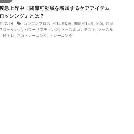
度急上昇中！関節可動域を増加するケアアイテム
ロッシング』とは？
21/2/24
コンプレフロス
,
可動域改善
,
関節可動域
,
関節
,
信田
フロッシング
,
パワーリフティング
,
マッスルコンテスト
,
マッスル
ト
,
筋トレ
,
筋力トレーニング
,
トレーニング