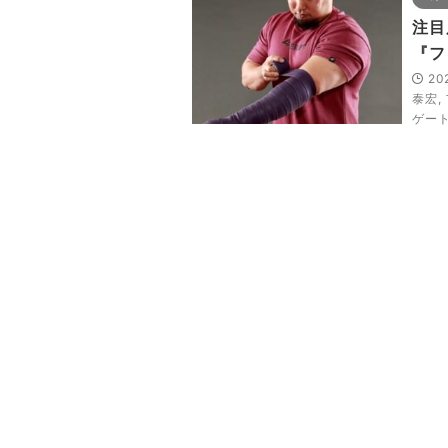
注目
『フ
20
泰宏
,
ゲー