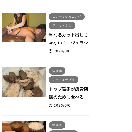
ないタンパク質＆腸
活コンボ
コンディショニング
フィットネス
単なるカット出しじ
ゃない！「ジュラシ
ック筋膜リリース」
2026/8/6
が口コミだけで大ヒ
ットした納得の理
栄養素
由 木澤大祐が解説
フード＆サプリ
トップ選手が疲労回
復のために食べる
「リカバリー飯」と
2026/8/6
は？専門家が絶賛し
た鶏レバー活用法
栄養素