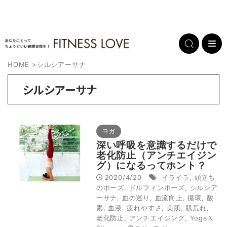
HOME
>
シルシアーサナ
シルシアーサナ
ヨガ
深い呼吸を意識するだけで
老化防止（アンチエイジン
グ）になるってホント？
2020/4/20
イライラ
,
頭立ち
のポーズ
,
ドルフィンポーズ
,
シルシア
ーサナ
,
血の巡り
,
血流向上
,
循環
,
酸
素
,
血液
,
疲れやすさ
,
美肌
,
肌荒れ
,
老化防止
,
アンチエイジング
,
Yoga＆