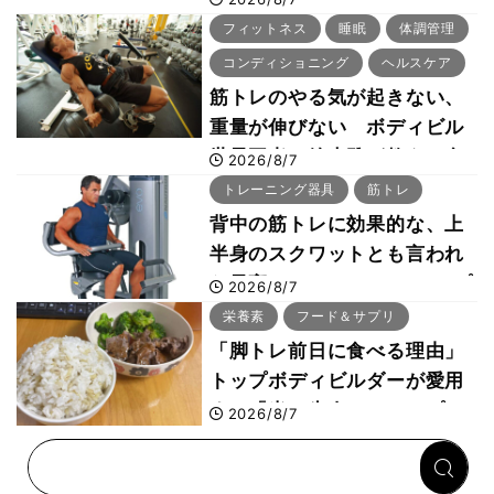
「回復習慣」
フィットネス
睡眠
体調管理
コンディショニング
ヘルスケア
筋トレのやる気が起きない、
重量が伸びない ボディビル
世界王者・鈴木雅が教える食
2026/8/7
事・睡眠・呼吸の整え方
トレーニング器具
筋トレ
背中の筋トレに効果的な、上
半身のスクワットとも言われ
た最高マシン“ノーチラス・プ
2026/8/7
ルオーバーマシン”とは？
栄養素
フード＆サプリ
「脚トレ前日に食べる理由」
トップボディビルダーが愛用
する「米＋牛肉」のシンプル
2026/8/7
回復メシとは？