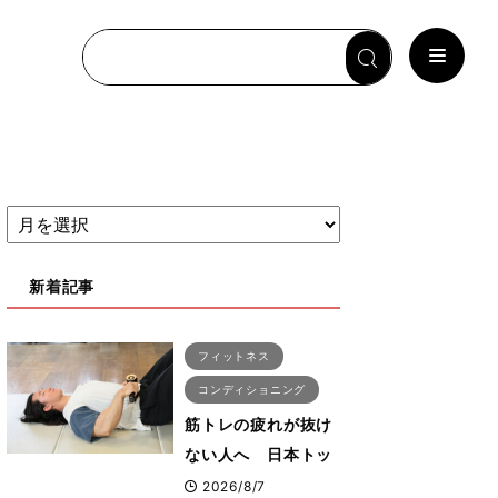
新着記事
フィットネス
コンディショニング
筋トレの疲れが抜け
ない人へ 日本トッ
プボディビルダー・
2026/8/7