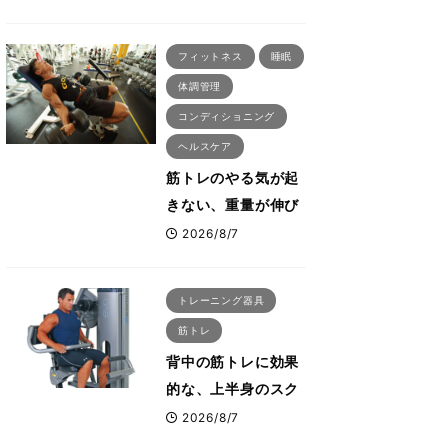
刈川啓志郎が実践す
る「回復習慣」
フィットネス
睡眠
体調管理
コンディショニング
ヘルスケア
筋トレのやる気が起
きない、重量が伸び
ない ボディビル世
2026/8/7
界王者・鈴木雅が教
える食事・睡眠・呼
トレーニング器具
吸の整え方
筋トレ
背中の筋トレに効果
的な、上半身のスク
ワットとも言われた
2026/8/7
最高マシン“ノーチラ