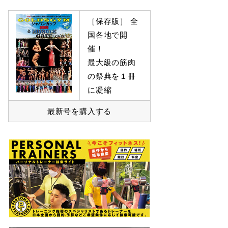
［保存版］ 全
国各地で開
催！
最大級の筋肉
の祭典を１冊
に凝縮
最新号を購入する