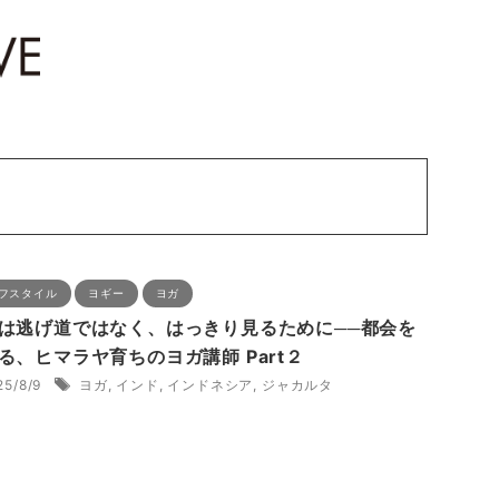
フスタイル
ヨギー
ヨガ
は逃げ道ではなく、はっきり見るために──都会を
る、ヒマラヤ育ちのヨガ講師 Part２
25/8/9
ヨガ
,
インド
,
インドネシア
,
ジャカルタ