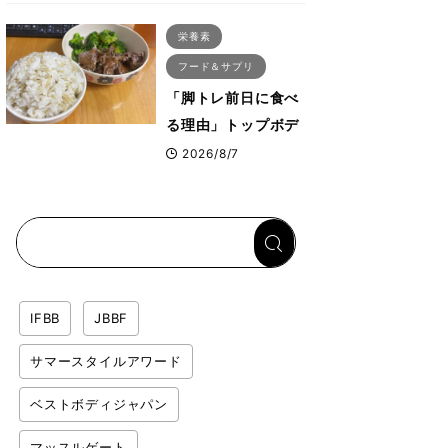
ス・プルオーバーマ
栄養素
シン”とは？
フード＆サプリ
「脚トレ前日に食べ
る理由」トップボデ
ィビルダーが愛用す
2026/8/7
る「米＋牛肉」のシ
ンプル回復メシと
は？
IFBB
JBBF
サマースタイルアワード
ベストボディジャパン
マッスルゲート