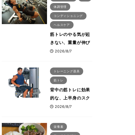
体調管理
コンディショニング
ヘルスケア
筋トレのやる気が起
きない、重量が伸び
ない ボディビル世
2026/8/7
界王者・鈴木雅が教
える食事・睡眠・呼
トレーニング器具
吸の整え方
筋トレ
背中の筋トレに効果
的な、上半身のスク
ワットとも言われた
2026/8/7
最高マシン“ノーチラ
ス・プルオーバーマ
栄養素
シン”とは？