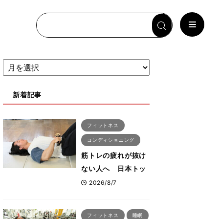
新着記事
フィットネス
コンディショニング
筋トレの疲れが抜け
ない人へ 日本トッ
プボディビルダー・
2026/8/7
刈川啓志郎が実践す
る「回復習慣」
フィットネス
睡眠