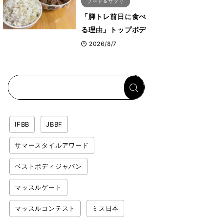
フード＆サプリ
「脚トレ前日に食べ
る理由」トップボデ
ィビルダーが愛用す
2026/8/7
る「米＋牛肉」のシ
ンプル回復メシと
は？
IFBB
JBBF
サマースタイルアワード
ベストボディジャパン
マッスルゲート
マッスルコンテスト
ミス日本