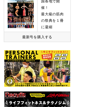
国各地で開
催！
最大級の筋肉
の祭典を１冊
に凝縮
最新号を購入する