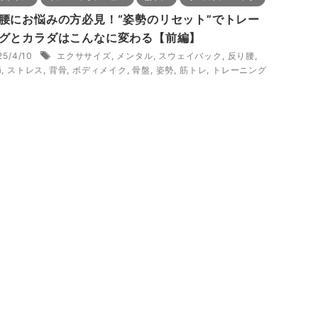
腰にお悩みの方必見！“姿勢のリセット”でトレー
グとカラダはこんなに変わる【前編】
25/4/10
エクササイズ
,
メンタル
,
スウェイバック
,
反り腰
,
節
,
ストレス
,
背骨
,
ボディメイク
,
骨盤
,
姿勢
,
筋トレ
,
トレーニング