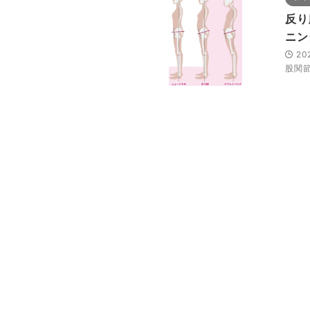
反り
ニン
20
股関