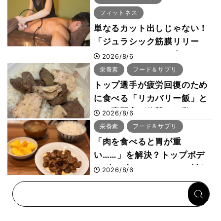
フィットネス
単なるカット出しじゃない！
「ジュラシック筋膜リリー
ス」が口コミだけで大ヒット
2026/8/6
した納得の理由 木澤大祐が
栄養素
フード＆サプリ
解説
トップ選手が疲労回復のため
に食べる「リカバリー飯」と
は？専門家が絶賛した鶏レバ
2026/8/6
ー活用法
栄養素
フード＆サプリ
「肉を食べると胃が重
い……」を解決？トップボデ
ィビルダーのリカバリー飯を
2026/8/6
専門家がロジカル解説