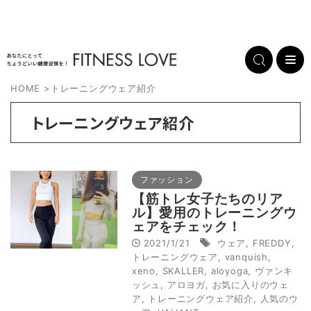
HOME
>
トレーニングウェア紹介
トレーニングウェア紹介
ファッション
【筋トレ女子たちのリア
ル】愛用のトレーニングウ
ェアをチェック！
2021/1/21
ウェア
,
FREDDY
,
トレーニングウェア
,
vanquish
,
xeno
,
SKALLER
,
aloyoga
,
ヴァンキ
ッシュ
,
アロヨガ
,
お気に入りのウェ
ア
,
トレーニングウェア紹介
,
人気のウ