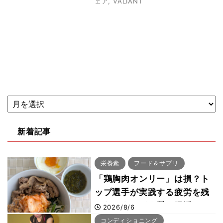
ェア
,
VALIANT
新着記事
栄養素
フード＆サプリ
「鶏胸肉オンリー」は損？ト
ップ選手が実践する疲労を残
さないタンパク質＆腸活コン
2026/8/6
ボ
コンディショニング