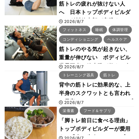
筋トレの疲れが抜けない人
へ 日本トップボディビルダ
ー・刈川啓志郎が実践する
2026/8/7
「回復習慣」
フィットネス
睡眠
体調管理
コンディショニング
ヘルスケア
筋トレのやる気が起きない、
重量が伸びない ボディビル
世界王者・鈴木雅が教える食
2026/8/7
事・睡眠・呼吸の整え方
トレーニング器具
筋トレ
背中の筋トレに効果的な、上
半身のスクワットとも言われ
た最高マシン“ノーチラス・プ
2026/8/7
ルオーバーマシン”とは？
栄養素
フード＆サプリ
「脚トレ前日に食べる理由」
トップボディビルダーが愛用
する「米＋牛肉」のシンプル
2026/8/7