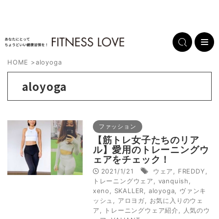
HOME
>
aloyoga
aloyoga
ファッション
【筋トレ女子たちのリア
ル】愛用のトレーニングウ
ェアをチェック！
2021/1/21
ウェア
,
FREDDY
,
トレーニングウェア
,
vanquish
,
xeno
,
SKALLER
,
aloyoga
,
ヴァンキ
ッシュ
,
アロヨガ
,
お気に入りのウェ
ア
,
トレーニングウェア紹介
,
人気のウ