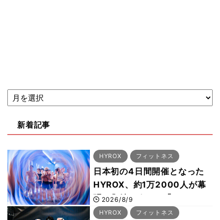
新着記事
HYROX
フィットネス
日本初の4日間開催となった
HYROX、約1万2000人が幕
張に集結 すでに「2028、
2026/8/9
29年の大会も準備」
HYROX
フィットネス