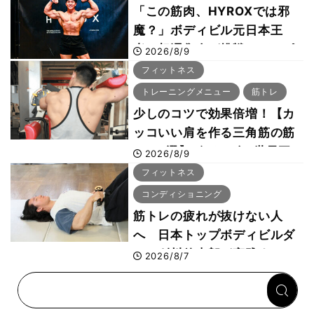
「この筋肉、HYROXでは邪
魔？」ボディビル元日本王
者・相澤隼人が挑戦 バーピ
2026/8/9
ーでは驚異の種目2位
フィットネス
トレーニングメニュー
筋トレ
少しのコツで効果倍増！【カ
ッコいい肩を作る三角筋の筋
トレ6選】ボディビル世界王
2026/8/9
者が解説！
フィットネス
コンディショニング
筋トレの疲れが抜けない人
へ 日本トップボディビルダ
ー・刈川啓志郎が実践する
2026/8/7
「回復習慣」