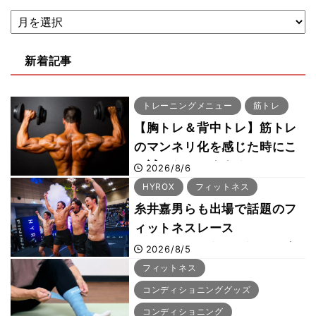
新着記事
トレーニングメニュー
筋トレ
【胸トレ＆背中トレ】筋トレ
のマンネリ化を感じた時にこ
そ試したいおすすめメニュー
2026/8/6
「拮抗筋スーパーセット法」
HYROX
フィットネス
糸井嘉男らも出場で話題のフ
ィットネスレース
HYROX（ハイロックス）が
2026/8/5
幕張メッセで8月6日から開
フィットネス
幕 約1万2,000人が集結
コンディショニンググッズ
コンディショニング