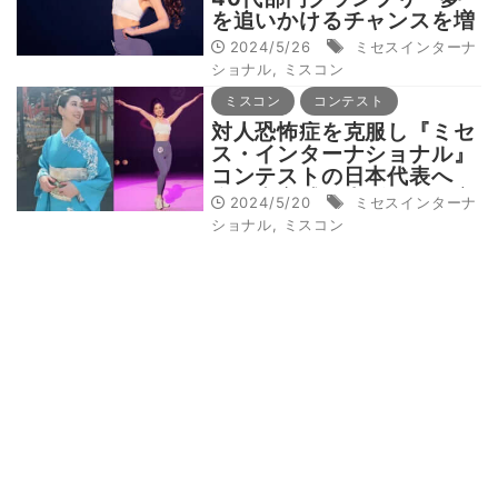
を追いかけるチャンスを増
やしたい」
2024/5/26
ミセスインターナ
ショナル
,
ミスコン
ミスコン
コンテスト
対人恐怖症を克服し『ミセ
ス・インターナショナル』
コンテストの日本代表へ
自己肯定感を上げた量子心
2024/5/20
ミセスインターナ
理セラピーとは？
ショナル
,
ミスコン