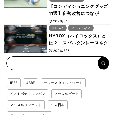
【コンディショニンググッズ
11選】姿勢改善につなが
る“A-wear（エーウェ
2026/8/5
ア）”など、ボディビル元世界
HYROX
フィットネス
王者・鈴木雅選手が解説
HYROX（ハイロックス）と
は？｜スパルタンレースやク
ロスフィットとの違いを解説
2026/8/5
IFBB
JBBF
サマースタイルアワード
ベストボディジャパン
マッスルゲート
マッスルコンテスト
ミス日本