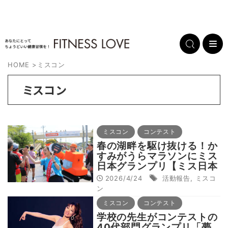
HOME
>
ミスコン
ミスコン
ミスコン
コンテスト
春の湖畔を駆け抜ける！か
すみがうらマラソンにミス
日本グランプリ【ミス日本
便り】
2026/4/24
活動報告
,
ミスコ
ン
ミスコン
コンテスト
学校の先生がコンテストの
40代部門グランプリ「夢