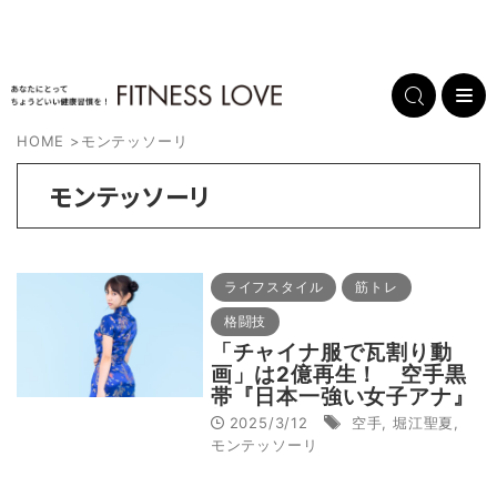
HOME
>
モンテッソーリ
モンテッソーリ
ライフスタイル
筋トレ
格闘技
「チャイナ服で瓦割り動
画」は2億再生！ 空手黒
帯『日本一強い女子アナ』
堀江聖夏のボディメイク＆
2025/3/12
空手
,
堀江聖夏
,
保育士としての展望
モンテッソーリ