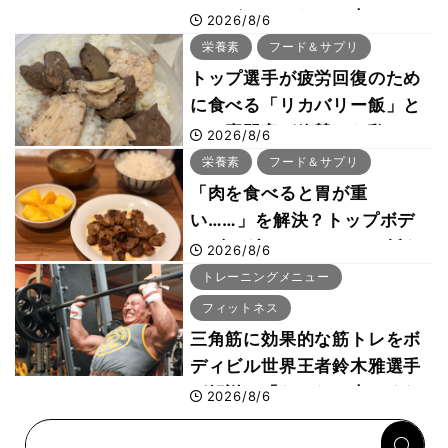
ス」が口コミだけで大ヒット
2026/8/6
した納得の理由 木澤大祐が
栄養素
フード＆サプリ
解説
トップ選手が疲労回復のため
に食べる「リカバリー飯」と
は？専門家が絶賛した鶏レバ
2026/8/6
ー活用法
栄養素
フード＆サプリ
「肉を食べると胃が重
い……」を解決？トップボデ
ィビルダーのリカバリー飯を
2026/8/6
専門家がロジカル解説
トレーニングメニュー
フィットネス
三角筋に効果的な筋トレをボ
ディビル世界王者鈴木雅選手
が解説！「なかなか大きくな
2026/8/6
らない肩の鍛え方」前編