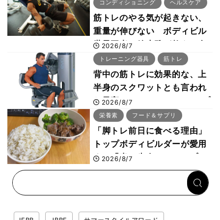
コンディショニング
ヘルスケア
筋トレのやる気が起きない、
重量が伸びない ボディビル
世界王者・鈴木雅が教える食
2026/8/7
事・睡眠・呼吸の整え方
トレーニング器具
筋トレ
背中の筋トレに効果的な、上
半身のスクワットとも言われ
た最高マシン“ノーチラス・プ
2026/8/7
ルオーバーマシン”とは？
栄養素
フード＆サプリ
「脚トレ前日に食べる理由」
トップボディビルダーが愛用
する「米＋牛肉」のシンプル
2026/8/7
回復メシとは？