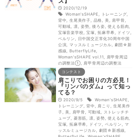
ズ】
2020/12/19
Woman'sSHAPE
,
トレーニング
,
背中
,
生尾美作子
,
品格
,
美
,
肩甲骨
,
可動域
,
凛
,
姿勢
,
後ろ姿
,
使える筋肉
,
宝塚音楽学校
,
宝塚
,
拓麻早希
,
ドイツ
,
ベルリン
,
日中国交正常化30周年中国
公演
,
マッスルミュージカル
,
劇団☆新
感線
,
ButterflyLife
,
Woman'sSHAPE vol.11
,
肩甲骨周辺
の調整法①
,
肩甲骨周辺の調整法
コンテスト
肩こりでお困りの方必見！
『リンパのダム』って知っ
てる？
2020/9/5
Woman'sSHAPE
,
トレーニング
,
背中
,
肩こり
,
生尾美作
子
,
美
,
肩甲骨
,
可動域
,
ストレッチチ
ューブ
,
菱形筋
,
凛
,
姿勢
,
使える筋肉
,
宝塚
,
拓麻早希
,
ドイツ
,
ベルリン
,
マ
ッスルミュージカル
,
劇団☆新感線
,
ButterflyLife
,
Woman'sSHAPE