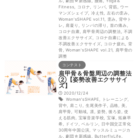
ル
,
劇団☆新感線
,
腰痛
,
Yoga＆
Fitness
,
コロナ
,
リンパ
,
背筋
,
ウー
マンズシェイプ
,
冷え性
,
左右の歪み
,
Woman'sSHAPE vol.11
,
歪み
,
背中ト
レ
,
肩凝り
,
リンパの滞り
,
首の痛み
,
コロナ自粛
,
肩甲骨周辺の調整法
,
不調
改善エクササイズ
,
コロナ自粛による
不調改善エクササイズ
,
コロナ疲れ
,
背
骨
,
Woman'sSHAPE vol.21
,
肩甲骨の
調整
コンテスト
肩甲骨＆骨盤周辺の調整法
②【姿勢改善エクササイ
ズ】
2020/12/24
Woman'sSHAPE
,
トレーニング
,
背中
,
肩こり
,
生尾美作子
,
品格
,
美
,
肩甲骨
,
可動域
,
凛
,
姿勢
,
後ろ姿
,
使
える筋肉
,
宝塚音楽学校
,
宝塚
,
拓麻早
希
,
ドイツ
,
ベルリン
,
日中国交正常化
30周年中国公演
,
マッスルミュージカ
ル
,
劇団☆新感線
,
ButterflyLife
,