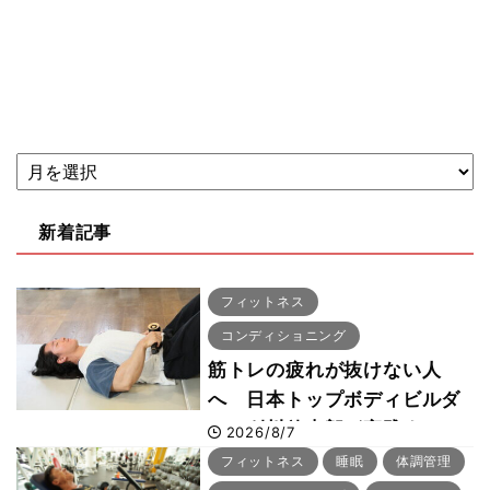
新着記事
フィットネス
コンディショニング
筋トレの疲れが抜けない人
へ 日本トップボディビルダ
ー・刈川啓志郎が実践する
2026/8/7
「回復習慣」
フィットネス
睡眠
体調管理