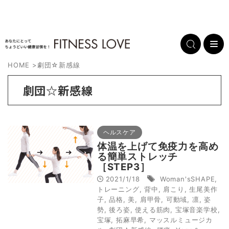
HOME
>
劇団☆新感線
劇団☆新感線
ヘルスケア
体温を上げて免疫力を高め
る簡単ストレッチ
［STEP3］
2021/1/18
Woman'sSHAPE
,
トレーニング
,
背中
,
肩こり
,
生尾美作
子
,
品格
,
美
,
肩甲骨
,
可動域
,
凛
,
姿
勢
,
後ろ姿
,
使える筋肉
,
宝塚音楽学校
,
宝塚
,
拓麻早希
,
マッスルミュージカ