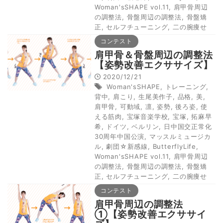
Woman'sSHAPE vol.11
,
肩甲骨周辺
の調整法
,
骨盤周辺の調整法
,
骨盤矯
正
,
セルフチューニング
,
二の腕痩せ
コンテスト
肩甲骨＆骨盤周辺の調整法
【姿勢改善エクササイズ】
2020/12/21
Woman'sSHAPE
,
トレーニング
,
背中
,
肩こり
,
生尾美作子
,
品格
,
美
,
肩甲骨
,
可動域
,
凛
,
姿勢
,
後ろ姿
,
使
える筋肉
,
宝塚音楽学校
,
宝塚
,
拓麻早
希
,
ドイツ
,
ベルリン
,
日中国交正常化
30周年中国公演
,
マッスルミュージカ
ル
,
劇団☆新感線
,
ButterflyLife
,
Woman'sSHAPE vol.11
,
肩甲骨周辺
の調整法
,
骨盤周辺の調整法
,
骨盤矯
正
,
セルフチューニング
,
二の腕痩せ
コンテスト
肩甲骨周辺の調整法
①【姿勢改善エクササイ