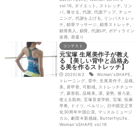
vol.16
,
ダイエット
,
ストレッチ
,
リン
パ
,
痩せる
,
代謝
,
代謝アップ
,
チュー
ニング
,
代謝を上げる
,
リンパストレッ
チ
,
鎖骨マッサージ
,
鎖骨ストレッチ
,
鎖骨美人
,
鎖骨
,
代謝UP
,
ボディライン
改善
,
肩凝り
コンテスト
元宝塚 生尾美作子が教え
る 【美しい背中と品格あ
る美を作るストレッチ】
（Woman'sSHAPE）
2020/4/2
Woman'sSHAPE
,
トレーニング
,
背中
,
生尾美作子
,
品格
,
美
,
肩甲骨
,
可動域
,
ストレッチチュー
ブ
,
菱形筋
,
品格美
,
凛
,
姿勢
,
後ろ姿
,
使える筋肉
,
宝塚音楽学校
,
宝塚
,
拓麻
早希
,
ドイツ
,
ベルリン
,
日中国交正常
化30周年中国公演
,
マッスルミュージ
カル
,
劇団☆新感線
,
ButterflyLife
,
Woman'sSHAPE vol.16