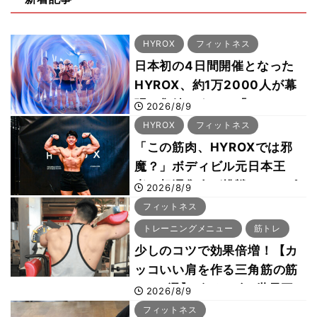
HYROX
フィットネス
日本初の4日間開催となった
HYROX、約1万2000人が幕
張に集結 すでに「2028、
2026/8/9
29年の大会も準備」
HYROX
フィットネス
「この筋肉、HYROXでは邪
魔？」ボディビル元日本王
者・相澤隼人が挑戦 バーピ
2026/8/9
ーでは驚異の種目2位
フィットネス
トレーニングメニュー
筋トレ
少しのコツで効果倍増！【カ
ッコいい肩を作る三角筋の筋
トレ6選】ボディビル世界王
2026/8/9
者が解説！
フィットネス