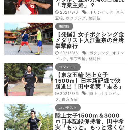
「専業主婦」？
2021/8/6
オリンピック
,
東京
五輪
,
ボクシング
,
格闘技
格闘技
【発掘】女子ボクシング金
メダリスト入江聖奈の台湾
拳撃修行
2021/8/6
ボクシング
,
オリン
ピック
,
東京五輪
,
格闘技
コンテスト
【東京五輪 陸上女子
1500m】日本新記録で決
勝進出！田中希実「走る」
ことのルーツとは？
2021/8/6
陸上
,
オリンピッ
ク
,
東京五輪
コンテスト
陸上女子1500ｍ＆3000
ｍ日本記録保持者、田中希
実「もっと。もっと速くな