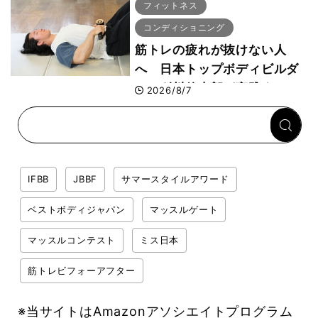
者が解説！
フィットネス
コンディショニング
筋トレの疲れが抜けない人
へ 日本トップボディビルダ
ー・刈川啓志郎が実践する
2026/8/7
「回復習慣」
IFBB
JBBF
サマースタイルアワード
ベストボディジャパン
マッスルゲート
マッスルコンテスト
ミス日本
筋トレビフォーアフター
※当サイトはAmazonアソシエイトプログラム