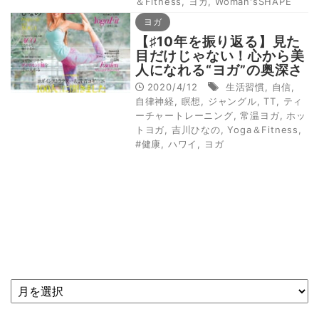
＆Fitness
,
ヨガ
,
Woman'sSHAPE
ヨガ
【♯10年を振り返る】見た
目だけじゃない！心から美
人になれる“ヨガ”の奥深さ
（Yoga＆Fitness
2020/4/12
生活習慣
,
自信
,
vol.01）
自律神経
,
瞑想
,
ジャングル
,
TT
,
ティ
ーチャートレーニング
,
常温ヨガ
,
ホッ
トヨガ
,
吉川ひなの
,
Yoga＆Fitness
,
#健康
,
ハワイ
,
ヨガ