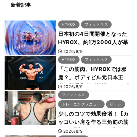
新着記事
HYROX
フィットネス
日本初の4日間開催となった
HYROX、約1万2000人が幕
張に集結 すでに「2028、
2026/8/9
29年の大会も準備」
HYROX
フィットネス
「この筋肉、HYROXでは邪
魔？」ボディビル元日本王
者・相澤隼人が挑戦 バーピ
2026/8/9
ーでは驚異の種目2位
フィットネス
トレーニングメニュー
筋トレ
少しのコツで効果倍増！【カ
ッコいい肩を作る三角筋の筋
トレ6選】ボディビル世界王
2026/8/9