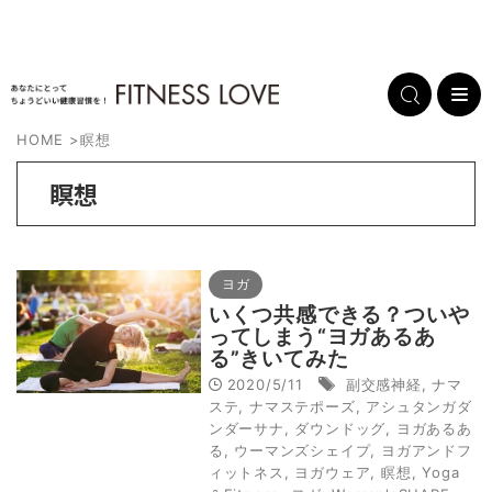
HOME
>
瞑想
瞑想
ヨガ
いくつ共感できる？ついや
ってしまう“ヨガあるあ
る”きいてみた
2020/5/11
副交感神経
,
ナマ
ステ
,
ナマステポーズ
,
アシュタンガダ
ンダーサナ
,
ダウンドッグ
,
ヨガあるあ
る
,
ウーマンズシェイプ
,
ヨガアンドフ
ィットネス
,
ヨガウェア
,
瞑想
,
Yoga