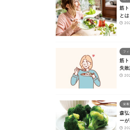
筋ト
とは
20
フィ
筋ト
失敗
20
栄養
森弘
ーが
20