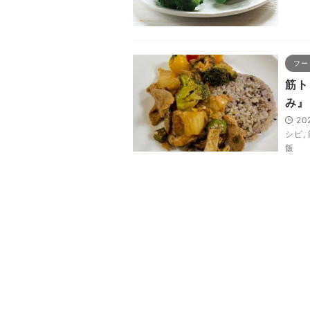
フー
筋ト
み』
20
シピ
,
飯