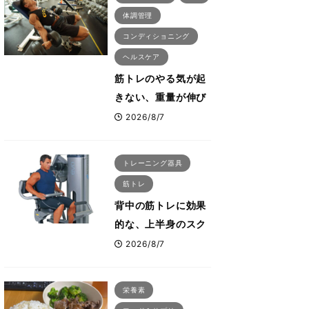
体調管理
コンディショニング
ヘルスケア
筋トレのやる気が起
きない、重量が伸び
ない ボディビル世
2026/8/7
界王者・鈴木雅が教
える食事・睡眠・呼
トレーニング器具
吸の整え方
筋トレ
背中の筋トレに効果
的な、上半身のスク
ワットとも言われた
2026/8/7
最高マシン“ノーチラ
ス・プルオーバーマ
栄養素
シン”とは？