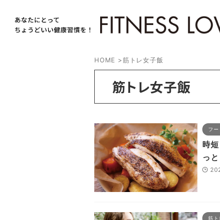
HOME
>
筋トレ女子飯
筋トレ女子飯
フー
時短
っと
20
筋ト