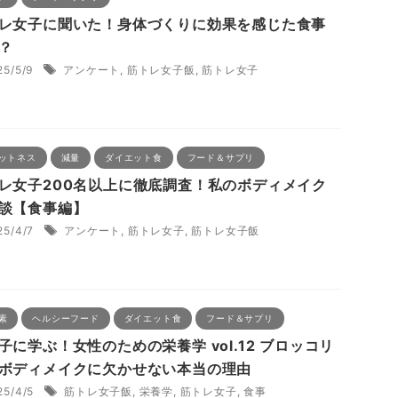
レ女子に聞いた！身体づくりに効果を感じた食事
？
25/5/9
アンケート
,
筋トレ女子飯
,
筋トレ女子
ットネス
減量
ダイエット食
フード＆サプリ
レ女子200名以上に徹底調査！私のボディメイク
談【食事編】
25/4/7
アンケート
,
筋トレ女子
,
筋トレ女子飯
素
ヘルシーフード
ダイエット食
フード＆サプリ
子に学ぶ！女性のための栄養学 vol.12 ブロッコリ
ボディメイクに欠かせない本当の理由
25/4/5
筋トレ女子飯
,
栄養学
,
筋トレ女子
,
食事