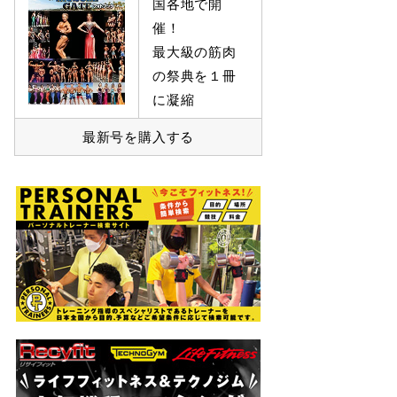
国各地で開
催！
最大級の筋肉
の祭典を１冊
に凝縮
最新号を購入する