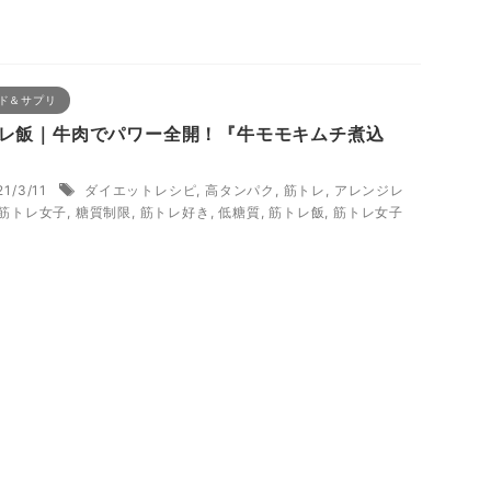
ド＆サプリ
レ飯｜牛肉でパワー全開！『牛モモキムチ煮込
21/3/11
ダイエットレシピ
,
高タンパク
,
筋トレ
,
アレンジレ
筋トレ女子
,
糖質制限
,
筋トレ好き
,
低糖質
,
筋トレ飯
,
筋トレ女子