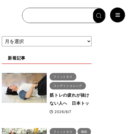
新着記事
フィットネス
コンディショニング
筋トレの疲れが抜け
ない人へ 日本トッ
プボディビルダー・
2026/8/7
刈川啓志郎が実践す
る「回復習慣」
フィットネス
睡眠