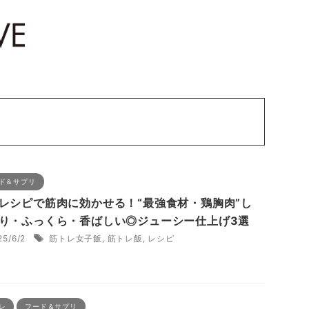
ド＆サプリ
レシピで筋肉に効かせる！“最強食材・鶏胸肉”し
り・ふっくら・香ばしい◎ジューシー仕上げ3選
25/6/2
筋トレ女子飯
,
筋トレ飯
,
レシピ
レ
フード＆サプリ