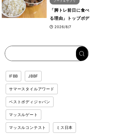
フード＆サプリ
「脚トレ前日に食べ
る理由」トップボデ
ィビルダーが愛用す
2026/8/7
る「米＋牛肉」のシ
ンプル回復メシと
は？
IFBB
JBBF
サマースタイルアワード
ベストボディジャパン
マッスルゲート
マッスルコンテスト
ミス日本