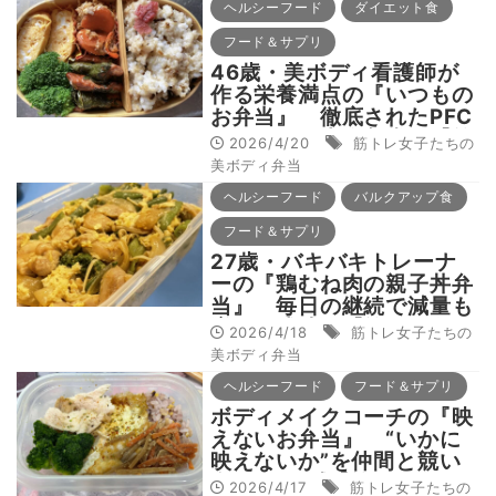
ヘルシーフード
ダイエット食
フード＆サプリ
46歳・美ボディ看護師が
作る栄養満点の『いつもの
お弁当』 徹底されたPFC
バランスで大会入賞へ【筋
2026/4/20
筋トレ女子たちの
トレ女子たちの美ボディ弁
美ボディ弁当
当】
ヘルシーフード
バルクアップ食
フード＆サプリ
27歳・バキバキトレーナ
ーの『鶏むね肉の親子丼弁
当』 毎日の継続で減量も
増量も成功！【筋トレ女子
2026/4/18
筋トレ女子たちの
たちの美ボディ弁当】
美ボディ弁当
ヘルシーフード
フード＆サプリ
ボディメイクコーチの『映
えないお弁当』 “いかに
映えないか”を仲間と競い
合い16kg減【筋トレ女子
2026/4/17
筋トレ女子たちの