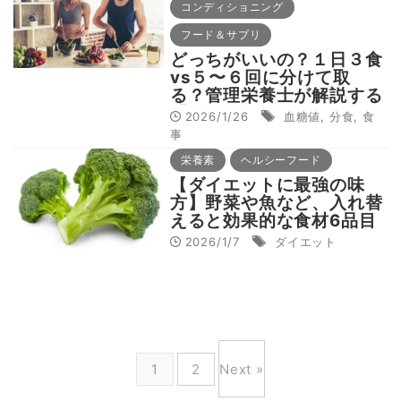
コンディショニング
フード＆サプリ
どっちがいいの？１日３食
vs５〜６回に分けて取
る？管理栄養士が解説する
「1日５～６食に分ける
2026/1/26
血糖値
,
分食
,
食
【分食】のメリット、デメ
事
リット」とは
栄養素
ヘルシーフード
【ダイエットに最強の味
方】野菜や魚など、入れ替
えると効果的な食材6品目
とは？
2026/1/7
ダイエット
1
2
Next »