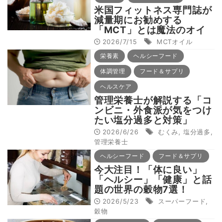
米国フィットネス専門誌が
減量期にお勧めする
「MCT」とは魔法のオイ
ルなのか？
2026/7/15
MCTオイル
栄養素
ヘルシーフード
体調管理
フード＆サプリ
ヘルスケア
管理栄養士が解説する「コ
ンビニ・外食派が気をつけ
たい塩分過多と対策」
2026/6/26
むくみ
,
塩分過多
,
管理栄養士
ヘルシーフード
フード＆サプリ
今大注目！「体に良い」
「ヘルシー」「健康」と話
題の世界の穀物7選！
2026/5/23
スーパーフード
,
穀物