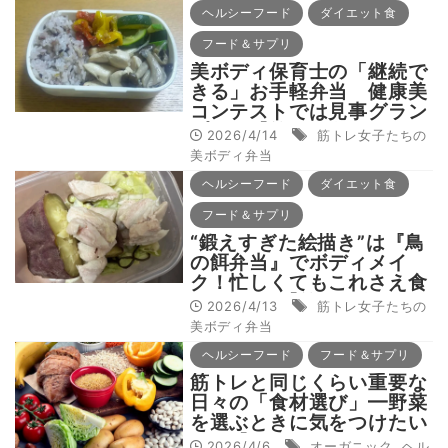
ヘルシーフード
ダイエット食
フード＆サプリ
美ボディ保育士の「継続で
きる」お手軽弁当 健康美
コンテストでは見事グラン
プリ！【筋トレ女子たちの
2026/4/14
筋トレ女子たちの
美ボディ弁当】
美ボディ弁当
ヘルシーフード
ダイエット食
フード＆サプリ
“鍛えすぎた絵描き”は『鳥
の餌弁当』でボディメイ
ク！忙しくてもこれさえ食
べればOK【筋トレ女子た
2026/4/13
筋トレ女子たちの
ちの美ボディ弁当】
美ボディ弁当
ヘルシーフード
フード＆サプリ
筋トレと同じくらい重要な
日々の「食材選び」━野菜
を選ぶときに気をつけたい
こと【オーガニックと
2026/4/6
オーガニック
,
ヘル