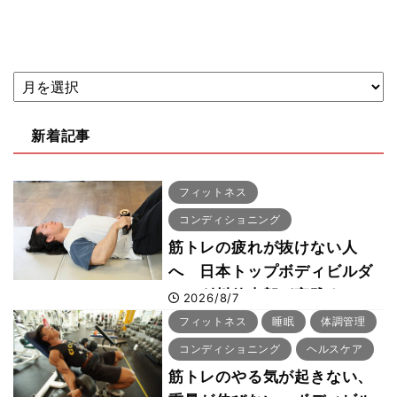
新着記事
フィットネス
コンディショニング
筋トレの疲れが抜けない人
へ 日本トップボディビルダ
ー・刈川啓志郎が実践する
2026/8/7
「回復習慣」
フィットネス
睡眠
体調管理
コンディショニング
ヘルスケア
筋トレのやる気が起きない、