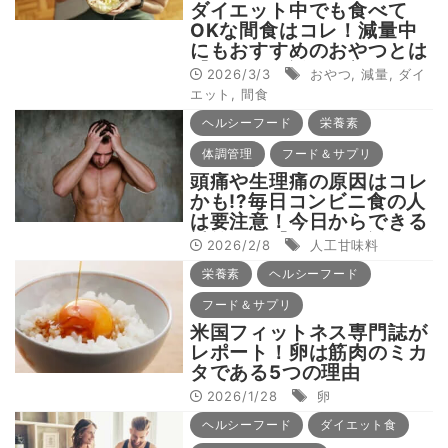
ダイエット中でも食べて
OKな間食はコレ！減量中
にもおすすめのおやつとは
【動画で解説！岡部友のボ
2026/3/3
おやつ
,
減量
,
ダイ
ディメイク食事論 #7】
エット
,
間食
ヘルシーフード
栄養素
体調管理
フード＆サプリ
頭痛や生理痛の原因はコレ
かも!?毎日コンビニ食の人
は要注意！今日からできる
対策とは【動画で解説！岡
2026/2/8
人工甘味料
部友のボディメイク食事論
栄養素
ヘルシーフード
#3】
フード＆サプリ
米国フィットネス専門誌が
レポート！卵は筋肉のミカ
タである5つの理由
2026/1/28
卵
ヘルシーフード
ダイエット食