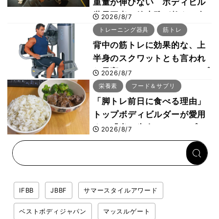
重量が伸びない ボディビル
世界王者・鈴木雅が教える食
2026/8/7
事・睡眠・呼吸の整え方
トレーニング器具
筋トレ
背中の筋トレに効果的な、上
半身のスクワットとも言われ
た最高マシン“ノーチラス・プ
2026/8/7
ルオーバーマシン”とは？
栄養素
フード＆サプリ
「脚トレ前日に食べる理由」
トップボディビルダーが愛用
する「米＋牛肉」のシンプル
2026/8/7
回復メシとは？
IFBB
JBBF
サマースタイルアワード
ベストボディジャパン
マッスルゲート