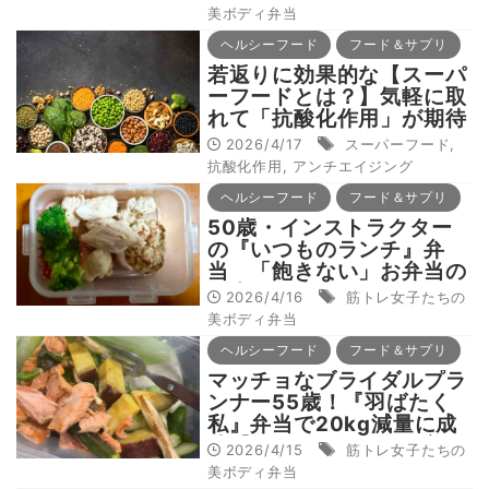
たちの美ボディ弁当】
美ボディ弁当
ヘルシーフード
フード＆サプリ
若返りに効果的な【スーパ
ーフードとは？】気軽に取
れて「抗酸化作用」が期待
できるスーパーフードを紹
2026/4/17
スーパーフード
,
介します！
抗酸化作用
,
アンチエイジング
ヘルシーフード
フード＆サプリ
50歳・インストラクター
の『いつものランチ』弁
当 「飽きない」お弁当の
工夫は“しっとりハンバー
2026/4/16
筋トレ女子たちの
グ”【筋トレ女子たちの美
美ボディ弁当
ボディ弁当】
ヘルシーフード
フード＆サプリ
マッチョなブライダルプラ
ンナー55歳！『羽ばたく
私』弁当で20kg減量に成
功【筋トレ女子たちの美ボ
2026/4/15
筋トレ女子たちの
ディ弁当】
美ボディ弁当