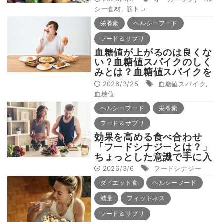
は？】
シー食材
,
筋トレ
栄養素
ヘルシーフード
フード＆サプリ
血糖値が上がるのは良くな
い？血糖値スパイクのしく
みとは？血糖値スパイクを
抑える方法とは？【動画で
2026/3/25
血糖値スパイク
,
解説！岡部友のボディメイ
血糖値
ク食事論#10】
ヘルシーフード
栄養素
フード＆サプリ
効果を高める食べ合わせ
「フードシナジーとは？」
ちょっとした意識で手に入
る健康的な食習慣【動画で
2026/3/6
フードシナジー
解説！岡部友のボディメイ
ダイエット食
ヘルシーフード
ク食事論#8】
減量
フィットネス
フード＆サプリ