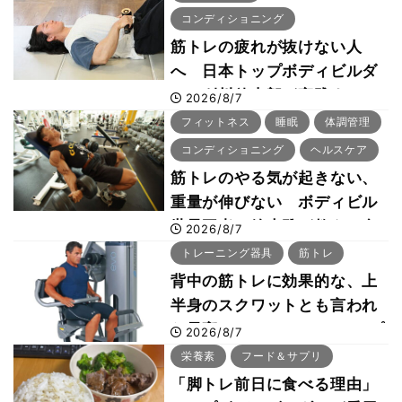
コンディショニング
筋トレの疲れが抜けない人
へ 日本トップボディビルダ
ー・刈川啓志郎が実践する
2026/8/7
「回復習慣」
フィットネス
睡眠
体調管理
コンディショニング
ヘルスケア
筋トレのやる気が起きない、
重量が伸びない ボディビル
世界王者・鈴木雅が教える食
2026/8/7
事・睡眠・呼吸の整え方
トレーニング器具
筋トレ
背中の筋トレに効果的な、上
半身のスクワットとも言われ
た最高マシン“ノーチラス・プ
2026/8/7
ルオーバーマシン”とは？
栄養素
フード＆サプリ
「脚トレ前日に食べる理由」