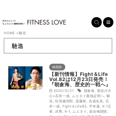
HOME
>
馳浩
馳浩
格闘技
【新刊情報】Fight＆Life
Vol.82は12月23日発売！
『朝倉海、歴史的一戦へ』
2020/12/21
朝倉海
,
那須川天
心×石井一成
,
ムエタイ最強証明へ
,
馳
浩
,
松浪健四郎
,
斎藤裕
,
吉成名高
,
石
井一成
,
Fight＆Life82
,
平本蓮
,
K-1王
者
,
武尊
,
K-1
,
ムエタイ
,
総合格闘技
,