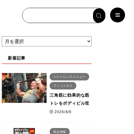
新着記事
トレーニングメニュー
フィットネス
三角筋に効果的な筋
トレをボディビル世
界王者鈴木雅選手が
2026/8/6
解説！「なかなか大
きくならない肩の鍛
商品情報