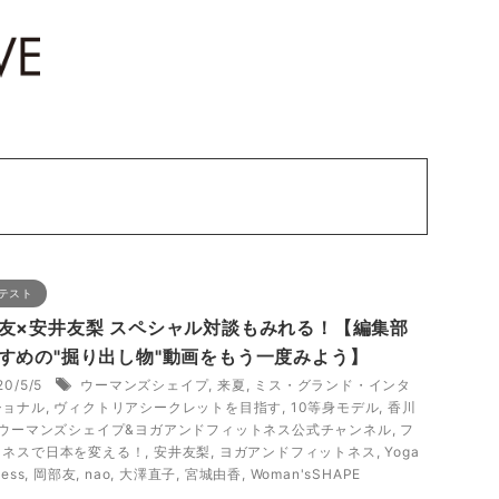
テスト
友×安井友梨 スペシャル対談もみれる！【編集部
すめの"掘り出し物"動画をもう一度みよう】
20/5/5
ウーマンズシェイプ
,
来夏
,
ミス・グランド・インタ
ショナル
,
ヴィクトリアシークレットを目指す
,
10等身モデル
,
香川
ウーマンズシェイプ&ヨガアンドフィットネス公式チャンネル
,
フ
トネスで日本を変える！
,
安井友梨
,
ヨガアンドフィットネス
,
Yoga
ness
,
岡部友
,
nao
,
大澤直子
,
宮城由香
,
Woman'sSHAPE