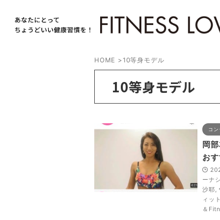
HOME
>
10等身モデル
10等身モデル
コン
岡部
おす
20
ーナ
沙耶
,
ィッ
＆Fit