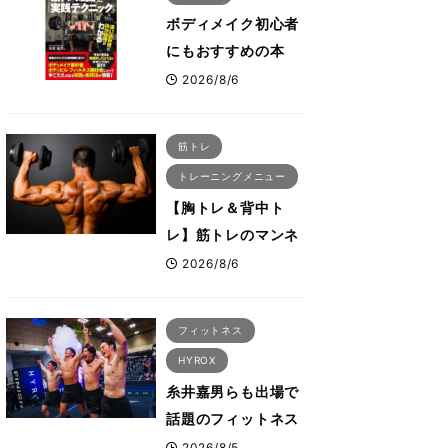
え方」前編
ボディメイク初心者
にもおすすめの本
『ボディメイクの筋
2026/8/6
トレ知識と実践テク
ニック』
筋トレ
トレーニングメニュー
【胸トレ＆背中ト
レ】筋トレのマンネ
リ化を感じた時にこ
2026/8/6
そ試したいおすすめ
メニュー「拮抗筋ス
フィットネス
ーパーセット法」
HYROX
糸井嘉男らも出場で
話題のフィットネス
レースHYROX（ハ
2026/8/5