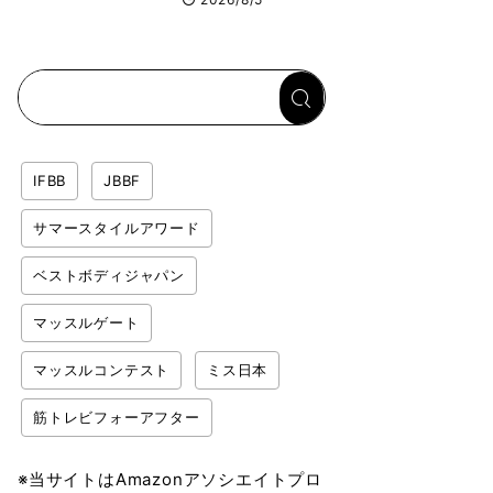
イロックス）が幕張
メッセで8月6日から
開幕 約1万2,000
人が集結
IFBB
JBBF
サマースタイルアワード
ベストボディジャパン
マッスルゲート
マッスルコンテスト
ミス日本
筋トレビフォーアフター
※当サイトはAmazonアソシエイトプロ