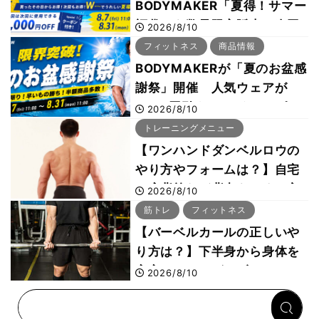
BODYMAKER「夏得！サマー
福袋」を数量限定販売 次回
2026/8/10
使える1000円OFFクーポン
フィットネス
商品情報
も
BODYMAKERが「夏のお盆感
謝祭」開催 人気ウェアが
1000円引き、UVクールポン
2026/8/10
チョは半額の990円に
トレーニングメニュー
【ワンハンドダンベルロウの
やり方やフォームは？】自宅
で広背筋など背中をつくる方
2026/8/10
法をボディビル世界王者・鈴
筋トレ
フィットネス
木雅選手が解説
【バーベルカールの正しいや
り方は？】下半身から身体を
安定させるのがカギ！
2026/8/10