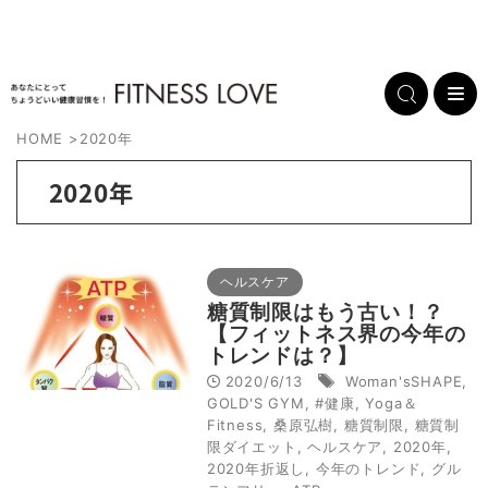
HOME
>
2020年
2020年
ヘルスケア
糖質制限はもう古い！？
【フィットネス界の今年の
トレンドは？】
2020/6/13
Woman'sSHAPE
,
GOLD'S GYM
,
#健康
,
Yoga＆
Fitness
,
桑原弘樹
,
糖質制限
,
糖質制
限ダイエット
,
ヘルスケア
,
2020年
,
2020年折返し
,
今年のトレンド
,
グル