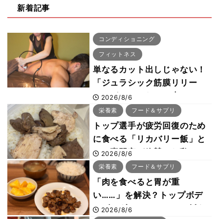
新着記事
コンディショニング
フィットネス
単なるカット出しじゃない！
「ジュラシック筋膜リリー
ス」が口コミだけで大ヒット
2026/8/6
した納得の理由 木澤大祐が
栄養素
フード＆サプリ
解説
トップ選手が疲労回復のため
に食べる「リカバリー飯」と
は？専門家が絶賛した鶏レバ
2026/8/6
ー活用法
栄養素
フード＆サプリ
「肉を食べると胃が重
い……」を解決？トップボデ
ィビルダーのリカバリー飯を
2026/8/6