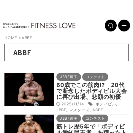
HOME
>
ABBF
ABBF
JBBF選手
コンテスト
60歳でこの筋肉!? 20代
で断念したボディビル大会
に再び出場、悲願の初優
勝 「40年願い続けて夢
2025/11/14
ボディビル
,
が叶った」【筋トレ】
JBBF
,
マスターズ
,
ABBF
JBBF選手
コンテスト
筋トレ歴5年で「ボディビ
ル愛知県王者」を獲ったト