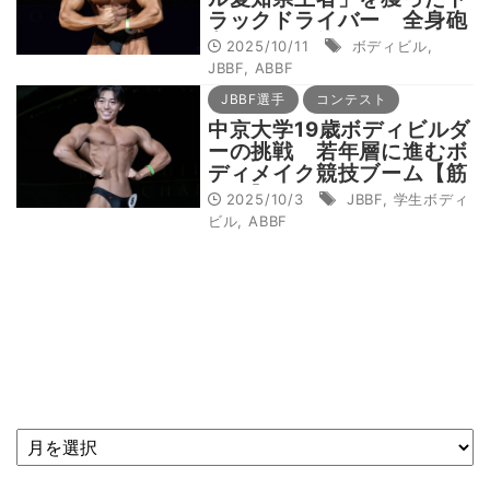
ラックドライバー 全身砲
丸のような筋肉を作った鍵
2025/10/11
ボディビル
,
は「強度とボリューム」
JBBF
,
ABBF
JBBF選手
コンテスト
中京大学19歳ボディビルダ
ーの挑戦 若年層に進むボ
ディメイク競技ブーム【筋
トレ】
2025/10/3
JBBF
,
学生ボディ
ビル
,
ABBF