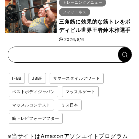
専門家がロジカル解説
トレーニングメニュー
フィットネス
三角筋に効果的な筋トレをボ
ディビル世界王者鈴木雅選手
が解説！「なかなか大きくな
2026/8/6
らない肩の鍛え方」前編
IFBB
JBBF
サマースタイルアワード
ベストボディジャパン
マッスルゲート
マッスルコンテスト
ミス日本
筋トレビフォーアフター
※当サイトはAmazonアソシエイトプログラム