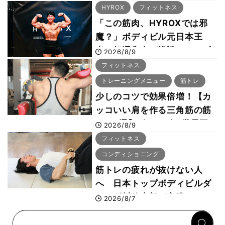
29年の大会も準備」
HYROX
フィットネス
「この筋肉、HYROXでは邪
魔？」ボディビル元日本王
者・相澤隼人が挑戦 バーピ
2026/8/9
ーでは驚異の種目2位
フィットネス
トレーニングメニュー
筋トレ
少しのコツで効果倍増！【カ
ッコいい肩を作る三角筋の筋
トレ6選】ボディビル世界王
2026/8/9
者が解説！
フィットネス
コンディショニング
筋トレの疲れが抜けない人
へ 日本トップボディビルダ
ー・刈川啓志郎が実践する
2026/8/7
「回復習慣」