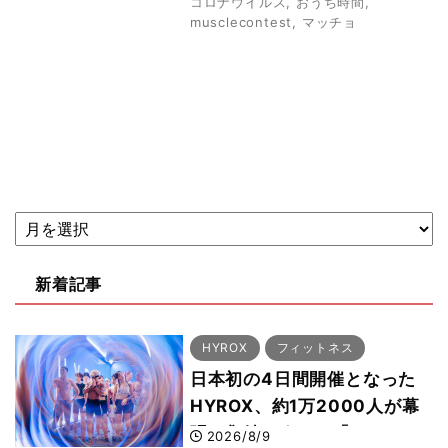
コロナウイルス
,
おうち時間
,
musclecontest
,
マッチョ
新着記事
HYROX
フィットネス
日本初の4日間開催となった
HYROX、約1万2000人が幕
張に集結 すでに「2028、
2026/8/9