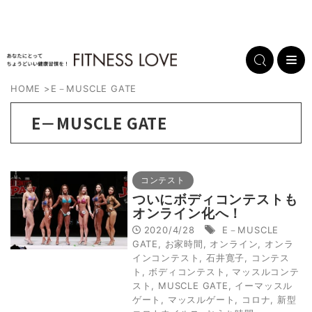
HOME
>
E－MUSCLE GATE
E－MUSCLE GATE
コンテスト
ついにボディコンテストも
オンライン化へ！
2020/4/28
E－MUSCLE
GATE
,
お家時間
,
オンライン
,
オンラ
インコンテスト
,
石井寛子
,
コンテス
ト
,
ボディコンテスト
,
マッスルコンテ
スト
,
MUSCLE GATE
,
イーマッスル
ゲート
,
マッスルゲート
,
コロナ
,
新型