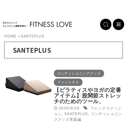
HOME
>
SANTEPLUS
SANTEPLUS
コンディショニンググッズ
フィットネス
【ピラティスやヨガの定番
アイテム】股関節ストレッ
チのためのツール、
SANTEPLUS フレックス
2026/6/29
フレックスクッシ
クッション®
ョン
,
SANTEPLUS
,
コンディショニン
ググッズ実践編