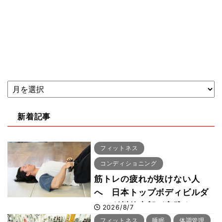
新着記事
フィットネス
コンディショニング
筋トレの疲れが抜けない人
へ 日本トップボディビルダ
ー・刈川啓志郎が実践する
2026/8/7
「回復習慣」
フィットネス
睡眠
体調管理