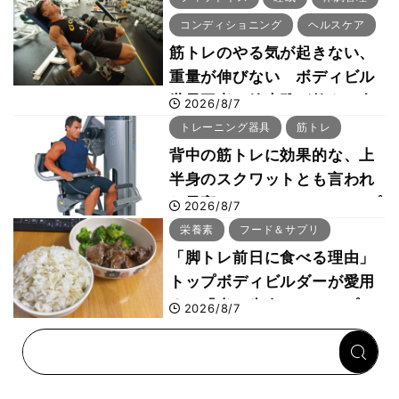
コンディショニング
ヘルスケア
筋トレのやる気が起きない、
重量が伸びない ボディビル
世界王者・鈴木雅が教える食
2026/8/7
事・睡眠・呼吸の整え方
トレーニング器具
筋トレ
背中の筋トレに効果的な、上
半身のスクワットとも言われ
た最高マシン“ノーチラス・プ
2026/8/7
ルオーバーマシン”とは？
栄養素
フード＆サプリ
「脚トレ前日に食べる理由」
トップボディビルダーが愛用
する「米＋牛肉」のシンプル
2026/8/7
回復メシとは？