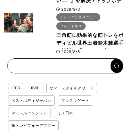
い……」を解決？トップボデ
ィビルダーのリカバリー飯を
2026/8/6
専門家がロジカル解説
トレーニングメニュー
フィットネス
三角筋に効果的な筋トレをボ
ディビル世界王者鈴木雅選手
が解説！「なかなか大きくな
2026/8/6
らない肩の鍛え方」前編
IFBB
JBBF
サマースタイルアワード
ベストボディジャパン
マッスルゲート
マッスルコンテスト
ミス日本
筋トレビフォーアフター