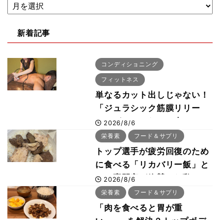
新着記事
コンディショニング
フィットネス
単なるカット出しじゃない！
「ジュラシック筋膜リリー
ス」が口コミだけで大ヒット
2026/8/6
した納得の理由 木澤大祐が
栄養素
フード＆サプリ
解説
トップ選手が疲労回復のため
に食べる「リカバリー飯」と
は？専門家が絶賛した鶏レバ
2026/8/6
ー活用法
栄養素
フード＆サプリ
「肉を食べると胃が重