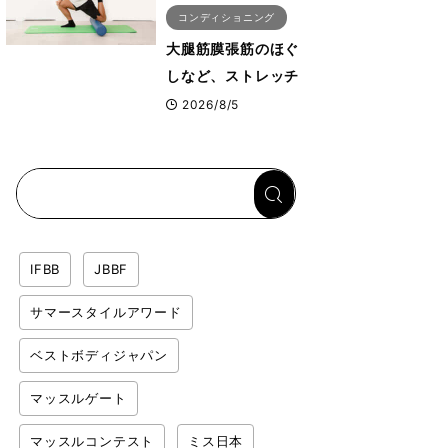
コンディショニング
大腿筋膜張筋のほぐ
しなど、ストレッチ
ポールの使い方4選
2026/8/5
を寺田トレーナーが
伝授【ストレッチポ
ール入門《実践編
❷》】
IFBB
JBBF
サマースタイルアワード
ベストボディジャパン
マッスルゲート
マッスルコンテスト
ミス日本