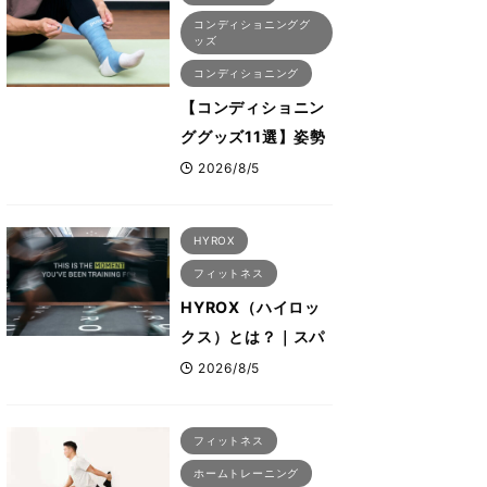
開幕 約1万2,000
コンディショニンググ
人が集結
ッズ
コンディショニング
【コンディショニン
ググッズ11選】姿勢
改善につながる“A-
2026/8/5
wear（エーウェ
ア）”など、ボディビ
HYROX
ル元世界王者・鈴木
フィットネス
雅選手が解説
HYROX（ハイロッ
クス）とは？｜スパ
ルタンレースやクロ
2026/8/5
スフィットとの違い
を解説
フィットネス
ホームトレーニング