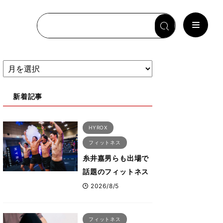
新着記事
HYROX
フィットネス
糸井嘉男らも出場で
話題のフィットネス
レースHYROX（ハ
2026/8/5
イロックス）が幕張
メッセで8月6日から
フィットネス