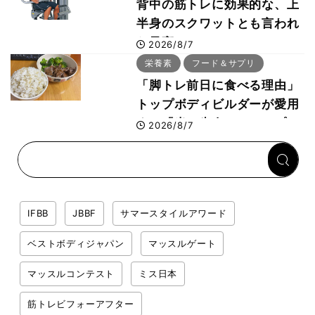
背中の筋トレに効果的な、上
半身のスクワットとも言われ
た最高マシン“ノーチラス・
2026/8/7
プルオーバーマシン”とは？
栄養素
フード＆サプリ
「脚トレ前日に食べる理由」
トップボディビルダーが愛用
する「米＋牛肉」のシンプル
2026/8/7
回復メシとは？
IFBB
JBBF
サマースタイルアワード
ベストボディジャパン
マッスルゲート
マッスルコンテスト
ミス日本
筋トレビフォーアフター