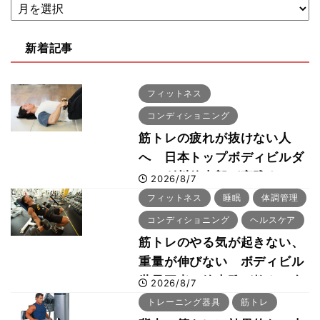
新着記事
フィットネス
コンディショニング
筋トレの疲れが抜けない人
へ 日本トップボディビルダ
ー・刈川啓志郎が実践する
2026/8/7
「回復習慣」
フィットネス
睡眠
体調管理
コンディショニング
ヘルスケア
筋トレのやる気が起きない、
重量が伸びない ボディビル
世界王者・鈴木雅が教える食
2026/8/7
事・睡眠・呼吸の整え方
トレーニング器具
筋トレ