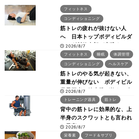
フィットネス
コンディショニング
筋トレの疲れが抜けない人
へ 日本トップボディビルダ
ー・刈川啓志郎が実践する
2026/8/7
「回復習慣」
フィットネス
睡眠
体調管理
コンディショニング
ヘルスケア
筋トレのやる気が起きない、
重量が伸びない ボディビル
世界王者・鈴木雅が教える食
2026/8/7
事・睡眠・呼吸の整え方
トレーニング器具
筋トレ
背中の筋トレに効果的な、上
半身のスクワットとも言われ
た最高マシン“ノーチラス・
2026/8/7
プルオーバーマシン”とは？
栄養素
フード＆サプリ