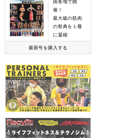
国各地で開
催！
最大級の筋肉
の祭典を１冊
に凝縮
最新号を購入する