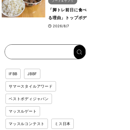
フード＆サプリ
「脚トレ前日に食べ
る理由」トップボデ
ィビルダーが愛用す
2026/8/7
る「米＋牛肉」のシ
ンプル回復メシと
は？
IFBB
JBBF
サマースタイルアワード
ベストボディジャパン
マッスルゲート
マッスルコンテスト
ミス日本