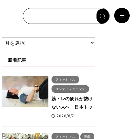
新着記事
フィットネス
コンディショニング
筋トレの疲れが抜け
ない人へ 日本トッ
プボディビルダー・
2026/8/7
刈川啓志郎が実践す
る「回復習慣」
フィットネス
睡眠