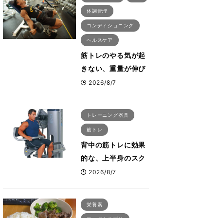
体調管理
コンディショニング
ヘルスケア
筋トレのやる気が起
きない、重量が伸び
ない ボディビル世
2026/8/7
界王者・鈴木雅が教
える食事・睡眠・呼
トレーニング器具
吸の整え方
筋トレ
背中の筋トレに効果
的な、上半身のスク
ワットとも言われた
2026/8/7
最高マシン“ノーチラ
ス・プルオーバーマ
栄養素
シン”とは？