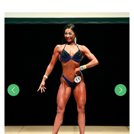
u
t
e
前へ
次へ