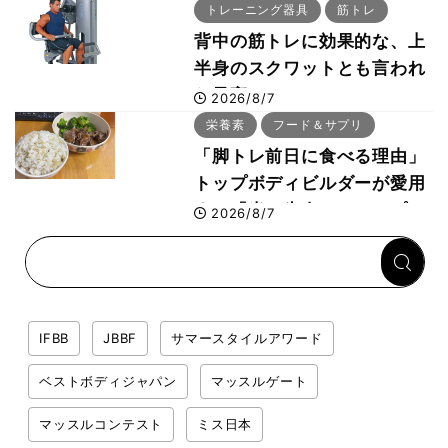
事・睡眠・呼吸の整え方
トレーニング器具
筋トレ
背中の筋トレに効果的な、上
半身のスクワットとも言われ
た最高マシン“ノーチラス・
2026/8/7
プルオーバーマシン”とは？
栄養素
フード＆サプリ
「脚トレ前日に食べる理由」
トップボディビルダーが愛用
する「米＋牛肉」のシンプル
2026/8/7
回復メシとは？
IFBB
JBBF
サマースタイルアワード
ベストボディジャパン
マッスルゲート
マッスルコンテスト
ミス日本