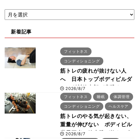
新着記事
フィットネス
コンディショニング
筋トレの疲れが抜けない人
へ 日本トップボディビルダ
ー・刈川啓志郎が実践する
2026/8/7
「回復習慣」
フィットネス
睡眠
体調管理
コンディショニング
ヘルスケア
筋トレのやる気が起きない、
重量が伸びない ボディビル
世界王者・鈴木雅が教える食
2026/8/7