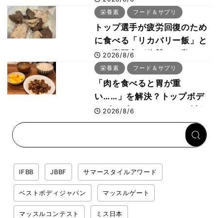
した納得の理由 木澤大祐が
栄養素
フード＆サプリ
解説
トップ選手が疲労回復のため
に食べる「リカバリー飯」と
は？専門家が絶賛した鶏レバ
2026/8/6
ー活用法
栄養素
フード＆サプリ
「肉を食べると胃が重
い……」を解決？トップボデ
ィビルダーのリカバリー飯を
2026/8/6
専門家がロジカル解説
IFBB
JBBF
サマースタイルアワード
ベストボディジャパン
マッスルゲート
マッスルコンテスト
ミス日本