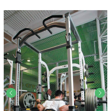
u
t
e
前へ
次へ