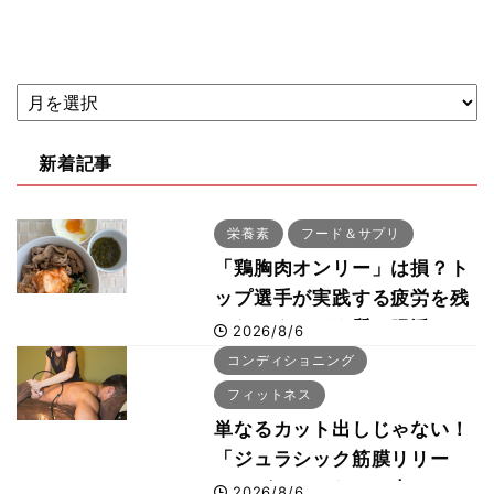
新着記事
栄養素
フード＆サプリ
「鶏胸肉オンリー」は損？ト
ップ選手が実践する疲労を残
さないタンパク質＆腸活コン
2026/8/6
ボ
コンディショニング
フィットネス
単なるカット出しじゃない！
「ジュラシック筋膜リリー
ス」が口コミだけで大ヒット
2026/8/6