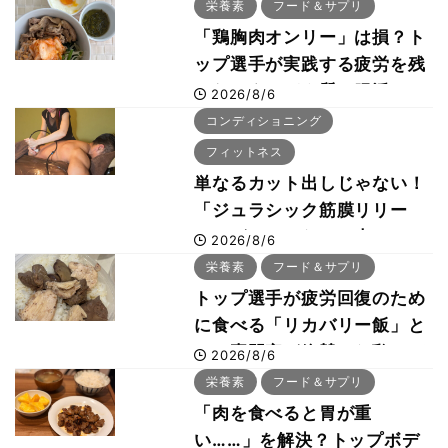
栄養素
フード＆サプリ
「鶏胸肉オンリー」は損？ト
ップ選手が実践する疲労を残
さないタンパク質＆腸活コン
2026/8/6
ボ
コンディショニング
フィットネス
単なるカット出しじゃない！
「ジュラシック筋膜リリー
ス」が口コミだけで大ヒット
2026/8/6
した納得の理由 木澤大祐が
栄養素
フード＆サプリ
解説
トップ選手が疲労回復のため
に食べる「リカバリー飯」と
は？専門家が絶賛した鶏レバ
2026/8/6
ー活用法
栄養素
フード＆サプリ
「肉を食べると胃が重
い……」を解決？トップボデ