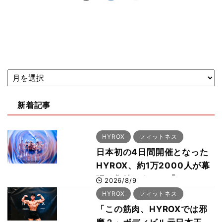
新着記事
HYROX
フィットネス
日本初の4日間開催となった
HYROX、約1万2000人が幕
張に集結 すでに「2028、
2026/8/9
29年の大会も準備」
HYROX
フィットネス
「この筋肉、HYROXでは邪