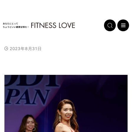
2023年8月31日
L
/
U
o
n
a
m
d
u
e
t
d
e
:
1
0
0
.
0
0
%