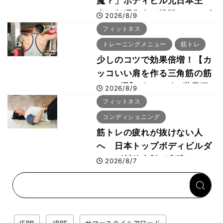
魔？」ボディビル元日本王
者・相澤隼人が挑戦 バーピ
2026/8/9
ーでは驚異の種目2位
フィットネス
トレーニングメニュー
筋トレ
少しのコツで効果倍増！【カ
ッコいい肩を作る三角筋の筋
トレ6選】ボディビル世界王
2026/8/9
者が解説！
フィットネス
コンディショニング
筋トレの疲れが抜けない人
へ 日本トップボディビルダ
ー・刈川啓志郎が実践する
2026/8/7
「回復習慣」