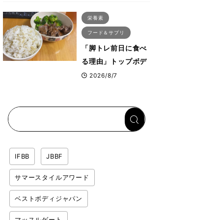
ス・プルオーバーマ
栄養素
シン”とは？
フード＆サプリ
「脚トレ前日に食べ
る理由」トップボデ
ィビルダーが愛用す
2026/8/7
る「米＋牛肉」のシ
ンプル回復メシと
は？
IFBB
JBBF
サマースタイルアワード
ベストボディジャパン
マッスルゲート