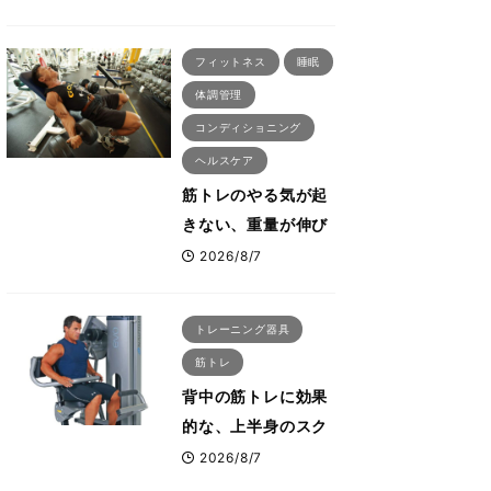
刈川啓志郎が実践す
る「回復習慣」
フィットネス
睡眠
体調管理
コンディショニング
ヘルスケア
筋トレのやる気が起
きない、重量が伸び
ない ボディビル世
2026/8/7
界王者・鈴木雅が教
える食事・睡眠・呼
トレーニング器具
吸の整え方
筋トレ
背中の筋トレに効果
的な、上半身のスク
ワットとも言われた
2026/8/7
最高マシン“ノーチラ