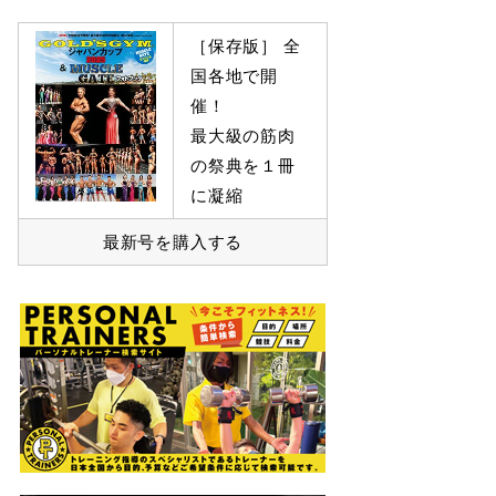
［保存版］ 全
国各地で開
催！
最大級の筋肉
の祭典を１冊
に凝縮
最新号を購入する