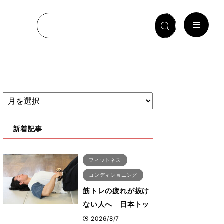
新着記事
フィットネス
コンディショニング
筋トレの疲れが抜け
ない人へ 日本トッ
プボディビルダー・
2026/8/7