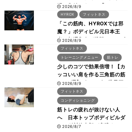
張に集結 すでに「2028、
2026/8/9
29年の大会も準備」
HYROX
フィットネス
「この筋肉、HYROXでは邪
魔？」ボディビル元日本王
者・相澤隼人が挑戦 バーピ
2026/8/9
ーでは驚異の種目2位
フィットネス
トレーニングメニュー
筋トレ
少しのコツで効果倍増！【カ
ッコいい肩を作る三角筋の筋
トレ6選】ボディビル世界王
2026/8/9
者が解説！
フィットネス
コンディショニング
筋トレの疲れが抜けない人
へ 日本トップボディビルダ
ー・刈川啓志郎が実践する
2026/8/7