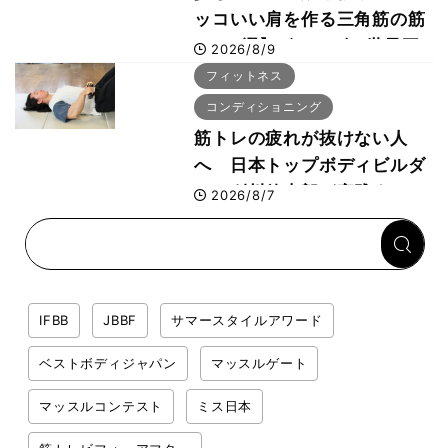
ッコいい肩を作る三角筋の筋
トレ6選】ボディビル世界王
2026/8/9
者が解説！
フィットネス
コンディショニング
筋トレの疲れが抜けない人
へ 日本トップボディビルダ
ー・刈川啓志郎が実践する
2026/8/7
「回復習慣」
IFBB
JBBF
サマースタイルアワード
ベストボディジャパン
マッスルゲート
マッスルコンテスト
ミス日本