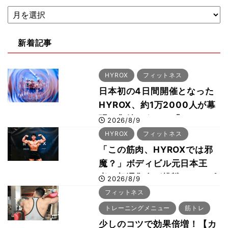
新着記事
HYROX
フィットネス
日本初の4日間開催となった
HYROX、約1万2000人が幕
張に集結 すでに「2028、
2026/8/9
29年の大会も準備」
HYROX
フィットネス
「この筋肉、HYROXでは邪
魔？」ボディビル元日本王
者・相澤隼人が挑戦 バーピ
2026/8/9
ーでは驚異の種目2位
フィットネス
トレーニングメニュー
筋トレ
少しのコツで効果倍増！【カ