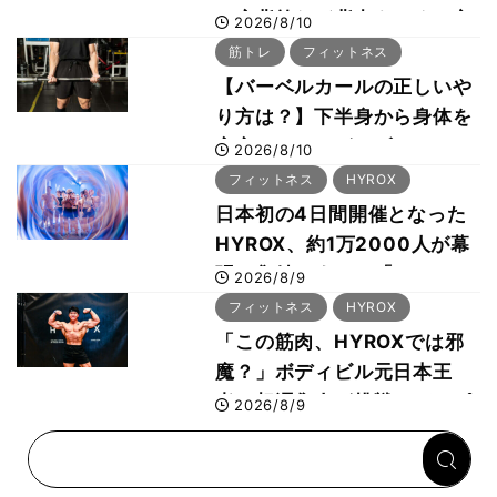
で広背筋など背中をつくる方
2026/8/10
法をボディビル世界王者・鈴
筋トレ
フィットネス
木雅選手が解説
【バーベルカールの正しいや
り方は？】下半身から身体を
安定させるのがカギ！
2026/8/10
フィットネス
HYROX
日本初の4日間開催となった
HYROX、約1万2000人が幕
張に集結 すでに「2028、
2026/8/9
29年の大会も準備」
フィットネス
HYROX
「この筋肉、HYROXでは邪
魔？」ボディビル元日本王
者・相澤隼人が挑戦 バーピ
2026/8/9
ーでは驚異の種目2位