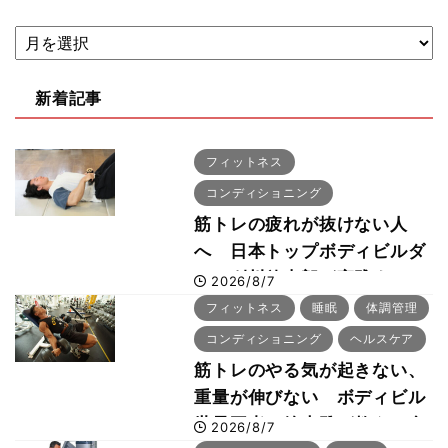
新着記事
フィットネス
コンディショニング
筋トレの疲れが抜けない人
へ 日本トップボディビルダ
ー・刈川啓志郎が実践する
2026/8/7
「回復習慣」
フィットネス
睡眠
体調管理
コンディショニング
ヘルスケア
筋トレのやる気が起きない、
重量が伸びない ボディビル
世界王者・鈴木雅が教える食
2026/8/7