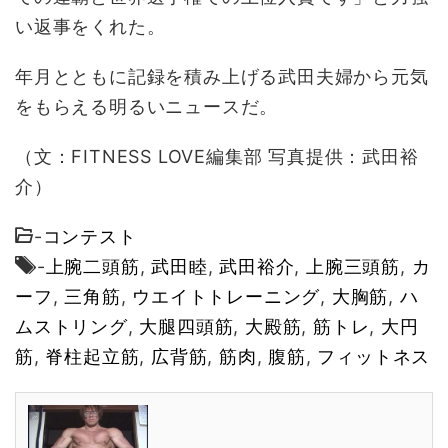
い返事をくれた。
年月とともに記録を積み上げる武田夫婦から元気
をもらえる明るいニュースだ。
（文：FITNESS LOVE編集部 写真提供：武田裕
介）
-
コンテスト
-
上腕二頭筋
,
武田睦
,
武田裕介
,
上腕三頭筋
,
カ
ーフ
,
三角筋
,
ウエイトトレーニング
,
大胸筋
,
ハ
ムストリング
,
大腿四頭筋
,
大殿筋
,
筋トレ
,
大円
筋
,
脊柱起立筋
,
広背筋
,
筋肉
,
腹筋
,
フィットネス