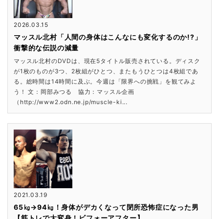
2026.03.15
マッスル北村「人間の身体はこんなにも変化するのか!?」
衝撃的な伝説の減量
マッスル北村のDVDは、現在5タイトル販売されている。ディスク
が1枚のものが3つ、2枚組がひとつ、またもうひとつは4枚組であ
る。総時間は14時間に及ぶ。今週は「限界への挑戦」を観てみよ
う！ 文：岡部みつる 協力：マッスル企画
（http://www2.odn.ne.jp/muscle-ki...
2021.03.19
65㎏→94㎏！身体がデカくなって閉所恐怖症になった男
【筋トレで大変身！ビフォーアフター】