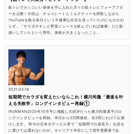
筋トレでカッコいい身体を手に入れた方々の筋トレビフォーアフタ
ーを公開！今回は、チョコレートとミルクティーを摂取しながら
YouTubeを観る毎日という不健康な生活を送っていたのにもかかわ
らず、「サラダチキンと野菜ジュースを飲んでいれば健康」だと勘
違いしていたという男性。身体が大きくなったこと...
2021.03.18
短期間でカラダを変えたいならこれ！横川尚隆「最速を叶
える失敗学」ロングインタビュー再録①
IRONMAN2020年10月号に掲載し大好評だった横川尚隆選手のロ
ングインタビューを再録。本日から3日間連続、全3回にわけてお届
けします。 昨今の日本ボディビル界で「短期間での成長力」を語る
に避けては通れないのが、キャリア５年目にして前年度覇者であ