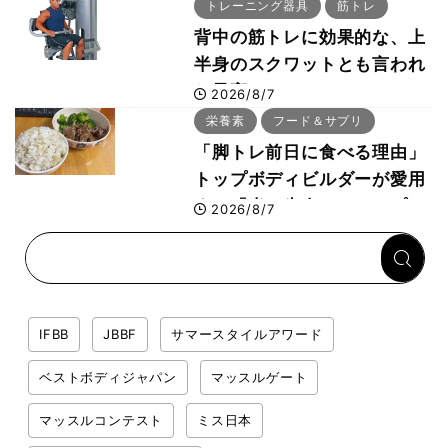
事・睡眠・呼吸の整え方
トレーニング器具
筋トレ
背中の筋トレに効果的な、上
半身のスクワットとも言われ
た最高マシン“ノーチラス・
2026/8/7
プルオーバーマシン”とは？
栄養素
フード＆サプリ
「脚トレ前日に食べる理由」
トップボディビルダーが愛用
する「米＋牛肉」のシンプル
2026/8/7
回復メシとは？
IFBB
JBBF
サマースタイルアワード
ベストボディジャパン
マッスルゲート
マッスルコンテスト
ミス日本