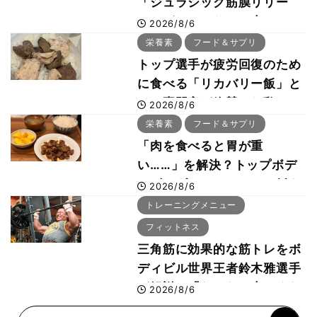
「ジュラシック筋膜リリー
ス」が口コミだけで大ヒット
2026/8/6
した納得の理由 木澤大祐が
栄養素
フード＆サプリ
解説
トップ選手が疲労回復のため
に食べる「リカバリー飯」と
は？専門家が絶賛した鶏レバ
2026/8/6
ー活用法
栄養素
フード＆サプリ
「肉を食べると胃が重
い……」を解決？トップボデ
ィビルダーのリカバリー飯を
2026/8/6
専門家がロジカル解説
トレーニングメニュー
フィットネス
三角筋に効果的な筋トレをボ
ディビル世界王者鈴木雅選手
が解説！「なかなか大きくな
2026/8/6
らない肩の鍛え方」前編