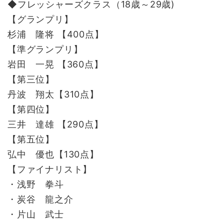
◆フレッシャーズクラス（18歳～29歳)
【グランプリ】
杉浦 隆将 【400点】
【準グランプリ】
岩田 一晃 【360点】
【第三位】
丹波 翔太【310点】
【第四位】
三井 達雄 【290点】
【第五位】
弘中 優也【130点】
【ファイナリスト】
・浅野 拳斗
・炭谷 龍之介
・片山 武士