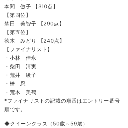
本間 倣子 【310点】
【第四位】
埜田 美智子 【290点】
【第五位】
徳木 みどり 【240点】
【ファイナリスト】
・小林 佳永
・柴田 清実
・荒井 綾子
・橋 忍
・荒木 美鶴
*ファイナリストの記載の順番はエントリー番号
順です。
◆クイーンクラス（50歳～59歳）