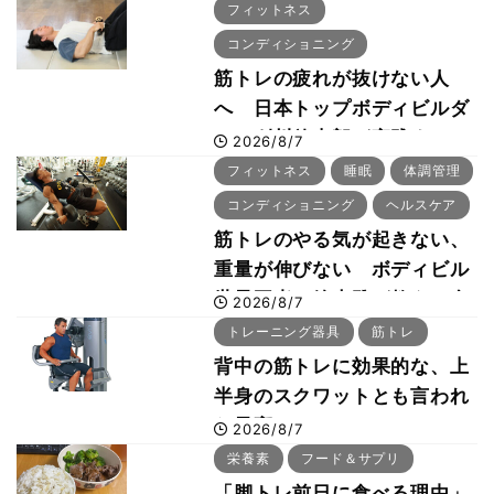
フィットネス
コンディショニング
筋トレの疲れが抜けない人
へ 日本トップボディビルダ
ー・刈川啓志郎が実践する
2026/8/7
「回復習慣」
フィットネス
睡眠
体調管理
コンディショニング
ヘルスケア
筋トレのやる気が起きない、
重量が伸びない ボディビル
世界王者・鈴木雅が教える食
2026/8/7
事・睡眠・呼吸の整え方
トレーニング器具
筋トレ
背中の筋トレに効果的な、上
半身のスクワットとも言われ
た最高マシン“ノーチラス・
2026/8/7
プルオーバーマシン”とは？
栄養素
フード＆サプリ
「脚トレ前日に食べる理由」