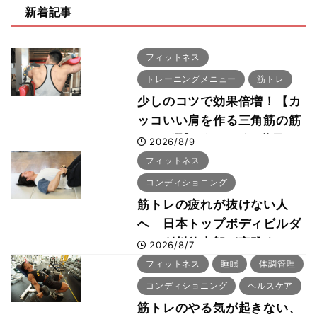
新着記事
フィットネス
トレーニングメニュー
筋トレ
少しのコツで効果倍増！【カ
ッコいい肩を作る三角筋の筋
トレ6選】ボディビル世界王
2026/8/9
者が解説！
フィットネス
コンディショニング
筋トレの疲れが抜けない人
へ 日本トップボディビルダ
ー・刈川啓志郎が実践する
2026/8/7
「回復習慣」
フィットネス
睡眠
体調管理
コンディショニング
ヘルスケア
筋トレのやる気が起きない、