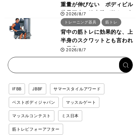
重量が伸びない ボディビル
世界王者・鈴木雅が教える食
2026/8/7
事・睡眠・呼吸の整え方
トレーニング器具
筋トレ
背中の筋トレに効果的な、上
半身のスクワットとも言われ
た最高マシン“ノーチラス・
2026/8/7
プルオーバーマシン”とは？
IFBB
JBBF
サマースタイルアワード
ベストボディジャパン
マッスルゲート
マッスルコンテスト
ミス日本
筋トレビフォーアフター