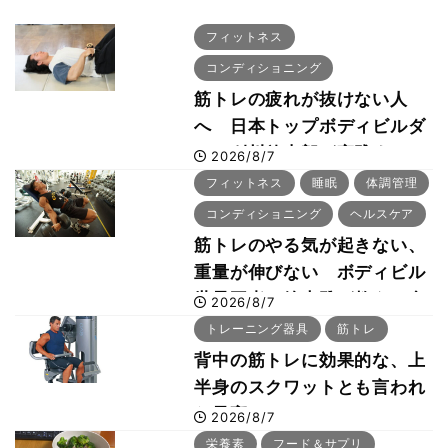
フィットネス
コンディショニング
筋トレの疲れが抜けない人
へ 日本トップボディビルダ
ー・刈川啓志郎が実践する
2026/8/7
「回復習慣」
フィットネス
睡眠
体調管理
コンディショニング
ヘルスケア
筋トレのやる気が起きない、
重量が伸びない ボディビル
世界王者・鈴木雅が教える食
2026/8/7
事・睡眠・呼吸の整え方
トレーニング器具
筋トレ
背中の筋トレに効果的な、上
半身のスクワットとも言われ
た最高マシン“ノーチラス・
2026/8/7
プルオーバーマシン”とは？
栄養素
フード＆サプリ