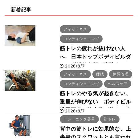
新着記事
フィットネス
コンディショニング
筋トレの疲れが抜けない人
へ 日本トップボディビルダ
ー・刈川啓志郎が実践する
2026/8/7
「回復習慣」
フィットネス
睡眠
体調管理
コンディショニング
ヘルスケア
筋トレのやる気が起きない、
重量が伸びない ボディビル
世界王者・鈴木雅が教える食
2026/8/7
事・睡眠・呼吸の整え方
トレーニング器具
筋トレ
背中の筋トレに効果的な、上
半身のスクワットとも言われ