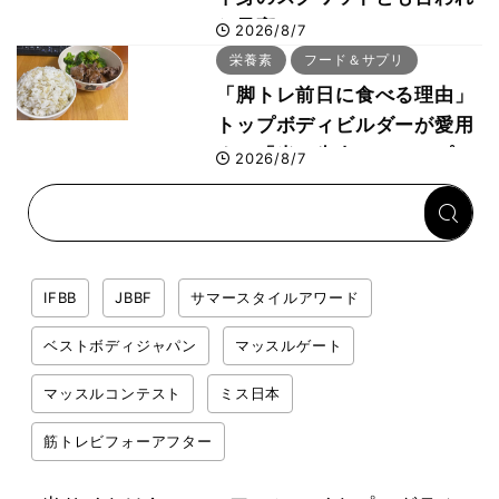
た最高マシン“ノーチラス・
2026/8/7
プルオーバーマシン”とは？
栄養素
フード＆サプリ
「脚トレ前日に食べる理由」
トップボディビルダーが愛用
する「米＋牛肉」のシンプル
2026/8/7
回復メシとは？
IFBB
JBBF
サマースタイルアワード
ベストボディジャパン
マッスルゲート
マッスルコンテスト
ミス日本
筋トレビフォーアフター