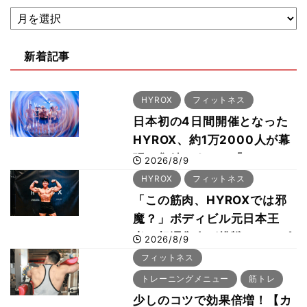
新着記事
HYROX
フィットネス
日本初の4日間開催となった
HYROX、約1万2000人が幕
張に集結 すでに「2028、
2026/8/9
29年の大会も準備」
HYROX
フィットネス
「この筋肉、HYROXでは邪
魔？」ボディビル元日本王
者・相澤隼人が挑戦 バーピ
2026/8/9
ーでは驚異の種目2位
フィットネス
トレーニングメニュー
筋トレ
少しのコツで効果倍増！【カ