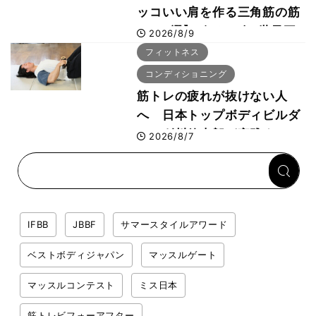
ッコいい肩を作る三角筋の筋
トレ6選】ボディビル世界王
2026/8/9
者が解説！
フィットネス
コンディショニング
筋トレの疲れが抜けない人
へ 日本トップボディビルダ
ー・刈川啓志郎が実践する
2026/8/7
「回復習慣」
IFBB
JBBF
サマースタイルアワード
ベストボディジャパン
マッスルゲート
マッスルコンテスト
ミス日本
筋トレビフォーアフター