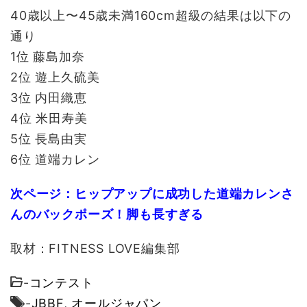
40歳以上〜45歳未満160cm超級の結果は以下の
通り
1位 藤島加奈
2位 遊上久硫美
3位 内田織恵
4位 米田寿美
5位 長島由実
6位 道端カレン
次ページ：ヒップアップに成功した道端カレンさ
んのバックポーズ！脚も長すぎる
取材：FITNESS LOVE編集部
-
コンテスト
-
JBBF
,
オールジャパン