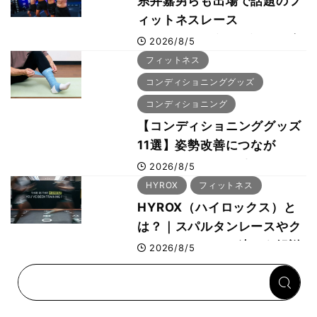
糸井嘉男らも出場で話題のフ
ィットネスレース
HYROX（ハイロックス）が
2026/8/5
幕張メッセで8月6日から開
フィットネス
幕 約1万2,000人が集結
コンディショニンググッズ
コンディショニング
【コンディショニンググッズ
11選】姿勢改善につなが
る“A-wear（エーウェ
2026/8/5
ア）”など、ボディビル元世
HYROX
フィットネス
界王者・鈴木雅選手が解説
HYROX（ハイロックス）と
は？｜スパルタンレースやク
ロスフィットとの違いを解説
2026/8/5