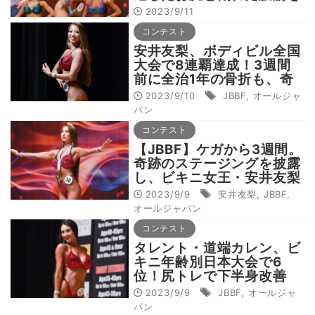
披露！=JBBFオールジャ
2023/9/11
パン
コンテスト
安井友梨、ボディビル全国
大会で8連覇達成！3週間
前に全治1年の骨折も、奇
跡の2日連続優勝を果たす
2023/9/10
JBBF
,
オールジャ
パン
コンテスト
【JBBF】ケガから3週間。
奇跡のステージングを披露
し、ビキニ女王・安井友梨
が日本一に輝く
2023/9/9
安井友梨
,
JBBF
,
オールジャパン
コンテスト
タレント・道端カレン、ビ
キニ年齢別日本大会で6
位！尻トレで下半身改善
2023/9/9
JBBF
,
オールジャ
パン