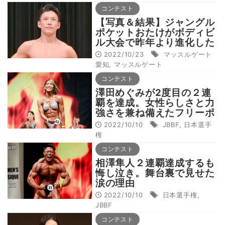
コンテスト
【写真＆結果】ジャングル
ポケットおたけがボディビ
ル大会で昨年より進化した
筋肉美を披露
2022/10/23
マッスルゲート
愛知
,
マッスルゲート
コンテスト
澤田めぐみが2度目の２連
覇を達成。女性らしさと力
強さを兼ね備えたフリーポ
ーズを披露
2022/10/10
JBBF
,
日本選手
権
コンテスト
相澤隼人２連覇達成するも
悔し泣き。舞台裏で見せた
涙の理由
2022/10/10
日本選手権
,
JBBF
コンテスト