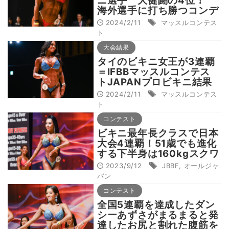
ニ選手 大健闘の4位！
海外選手に打ち勝つコンデ
ィションを披露
2024/2/11
マッスルコンテス
ト
大会結果
タイのビキニ女王が3連覇
＝IFBBマッスルコンテス
トJAPANプロビキニ結果
2024/2/11
マッスルコンテス
ト
コンテスト
ビキニ最年長クラスで日本
大会4連覇！51歳でも進化
する下半身は160kgスクワ
ットの賜物
2023/9/12
JBBF
,
オールジャ
パン
コンテスト
全国5連覇を達成したダン
シーあずさがまるまると発
達したお尻と割れた腹筋を