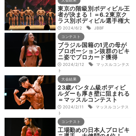
大会結果
東京の階級別ボディビル王
者が決まる！＝6.2東京ク
ラス別ボディビル選手権大
会結果
2024/6/2
JBBF
コンテスト
ブラジル国籍の1児の母が
プロポーション抜群のビキ
ニ姿でプロカード獲得
「夫と娘のおかげです」
2024/2/12
マッスルコンテス
ト
大会結果
23歳バンタム級ボディビ
ルダーも厚き壁に阻まれる
＝マッスルコンテスト
JAPAN 結果
2024/2/11
マッスルコンテス
ト
コンテスト
工場勤めの日本人プロビキ