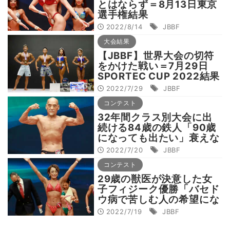
とはならず＝8月13日東京
選手権結果
2022/8/14
JBBF
大会結果
【JBBF】世界大会の切符
をかけた戦い＝7月29日
SPORTEC CUP 2022結果
2022/7/29
JBBF
コンテスト
32年間クラス別大会に出
続ける84歳の鉄人「90歳
になっても出たい」衰えな
いモチベーションの秘訣と
2022/7/20
JBBF
は
コンテスト
29歳の獣医が決意した女
子フィジーク優勝「バセド
ウ病で苦しむ人の希望にな
れれば」
2022/7/19
JBBF