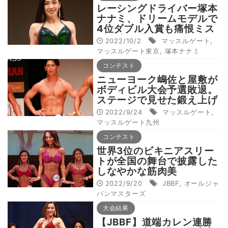
レーシングドライバー塚本
ナナミ、ドリームモデルで
4位ダブル入賞も痛恨ミス
で闘志に火がつく
2022/10/2
マッスルゲート
,
マッスルゲート東京
,
塚本ナナミ
コンテスト
ニューヨーク嶋佐と屋敷が
ボディビル大会予選敗退。
ステージで見せた鍛え上げ
た姿が話題を呼んだ
2022/9/24
マッスルゲート
,
マッスルゲート九州
コンテスト
世界3位のビキニアスリー
トが全国の舞台で披露した
しなやかな筋肉美
2022/9/20
JBBF
,
オールジャ
パンマスターズ
大会結果
【JBBF】道端カレン連勝