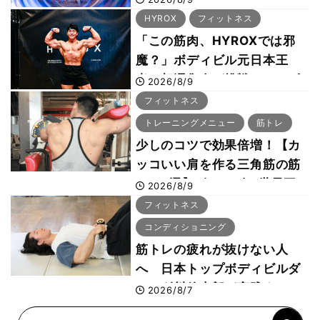
29年の大会も準備」
HYROX
フィットネス
「この筋肉、HYROXでは邪
魔？」ボディビル元日本王
者・相澤隼人が挑戦 バーピ
2026/8/9
ーでは驚異の種目2位
フィットネス
トレーニングメニュー
筋トレ
少しのコツで効果倍増！【カ
ッコいい肩を作る三角筋の筋
トレ6選】ボディビル世界王
2026/8/9
者が解説！
フィットネス
コンディショニング
筋トレの疲れが抜けない人
へ 日本トップボディビルダ
ー・刈川啓志郎が実践する
2026/8/7
「回復習慣」